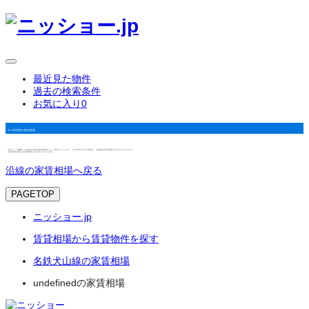
最近見た物件
過去の検索条件
お気に入り
0
中小田井駅の家賃相場
当サイトで掲載した築3年以内の物件情報をもとに算出しています。（2025年12月1日時点） 共益費は表示金額に含まれておりません。
※家賃表示額には共益費等は含まれておりません。
沿線の家賃相場へ戻る
PAGETOP
ニッショー.jp
賃貸相場から賃貸物件を探す
名鉄犬山線の家賃相場
undefinedの家賃相場