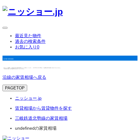
最近見た物件
過去の検索条件
お気に入り
0
星川駅の家賃相場
当サイトで掲載した築3年以内の物件情報をもとに算出しています。（2025年12月1日時点） 共益費は表示金額に含まれておりません。
※家賃表示額には共益費等は含まれておりません。
沿線の家賃相場へ戻る
PAGETOP
ニッショー.jp
賃貸相場から賃貸物件を探す
三岐鉄道北勢線の家賃相場
undefinedの家賃相場