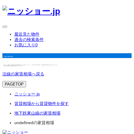
最近見た物件
過去の検索条件
お気に入り
0
今池駅の家賃相場
当サイトで掲載した築3年以内の物件情報をもとに算出しています。（2025年12月1日時点） 共益費は表示金額に含まれておりません。
※家賃表示額には共益費等は含まれておりません。
沿線の家賃相場へ戻る
PAGETOP
ニッショー.jp
賃貸相場から賃貸物件を探す
地下鉄東山線の家賃相場
undefinedの家賃相場