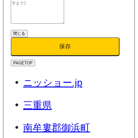
閉じる
保存
PAGETOP
ニッショー.jp
三重県
南牟婁郡御浜町