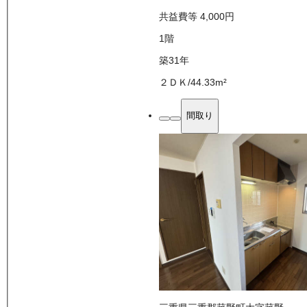
共益費等
4,000
円
1
階
築31年
２ＤＫ
/
44.33
m²
間取り