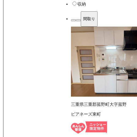
収納
間取り
三重県三重郡菰野町大字菰野
ピアネーズ東町