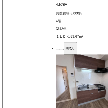
4.9万
円
共益費等
5,000
円
4
階
築42年
１ＬＤＫ
/
53.67
m²
間取り