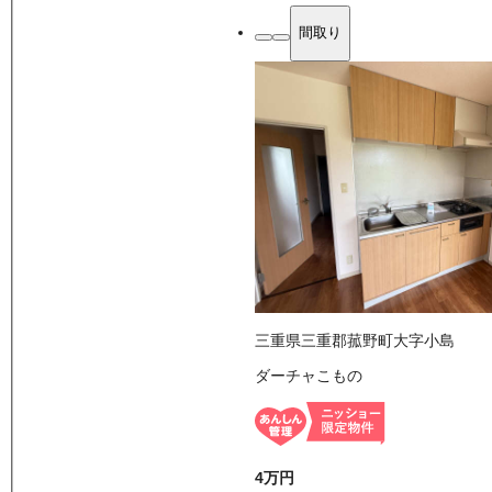
間取り
三重県三重郡菰野町大字小島
ダーチャこもの
4万
円