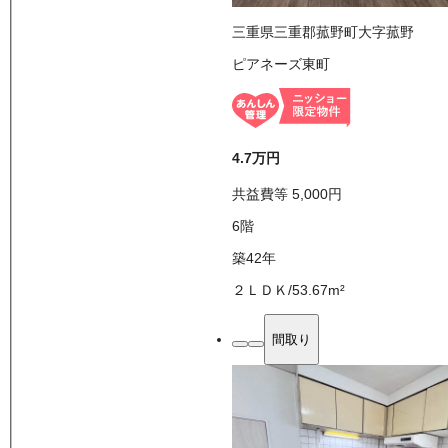
三重県三重郡菰野町大字菰野
ピアネーズ東町
4.7万
円
共益費等
5,000
円
6
階
築42年
２ＬＤＫ
/
53.67
m²
間取り