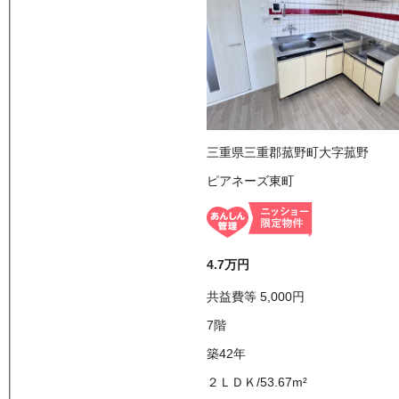
三重県三重郡菰野町大字菰野
ピアネーズ東町
4.7万
円
共益費等
5,000
円
7
階
築42年
２ＬＤＫ
/
53.67
m²