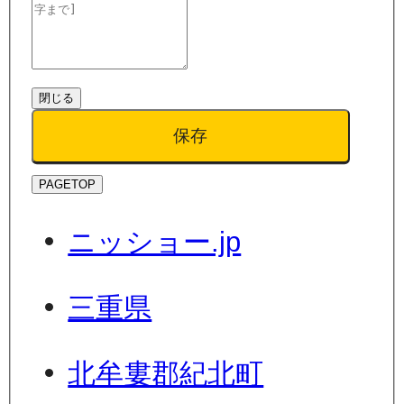
閉じる
保存
PAGETOP
ニッショー.jp
三重県
北牟婁郡紀北町