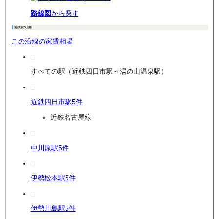
路線図
から探す
近鉄湯の山線
この沿線の家賃相場
すべての駅（近鉄四日市駅～湯の山温泉駅）
近鉄四日市駅
5
件
近鉄名古屋線
中川原駅
5
件
伊勢松本駅
5
件
伊勢川島駅
5
件