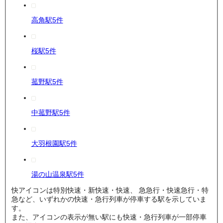
高角駅
5
件
桜駅
5
件
菰野駅
5
件
中菰野駅
5
件
大羽根園駅
5
件
湯の山温泉駅
5
件
快
アイコンは特別快速・新快速・快速、
急
急行・快速急行・特
急など、いずれかの快速・急行列車が停車する駅を示していま
す。
また、アイコンの表示が無い駅にも快速・急行列車が一部停車