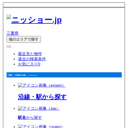
三重県
他のエリアで探す
最近見た物件
過去の検索条件
お気に入り
0
三重県
「近鉄湯の山線」
の
から賃貸物件を探す
沿線・駅
から探す
駅名
から探す