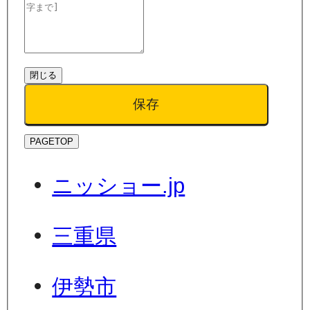
閉じる
保存
PAGETOP
ニッショー.jp
三重県
伊勢市