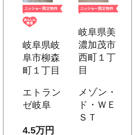
岐阜県美
濃加茂市
岐阜県岐
西町１丁
阜市柳森
目
町１丁目
メゾン・
エトラン
ド・ＷＥ
ゼ岐阜
ＳＴ
4.5万
円