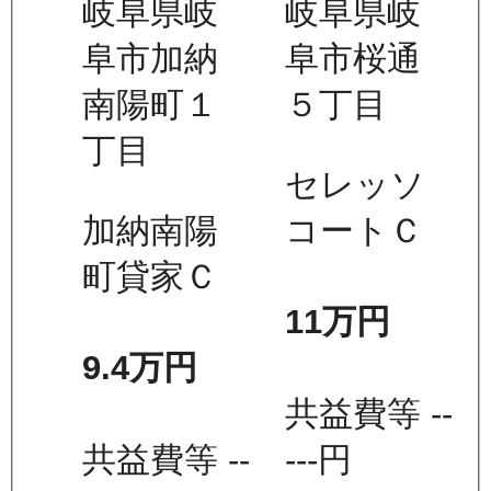
岐阜県岐
岐阜県岐
阜市加納
阜市桜通
南陽町１
５丁目
丁目
セレッソ
加納南陽
コートＣ
町貸家Ｃ
11万
円
9.4万
円
共益費等
--
共益費等
--
---
円