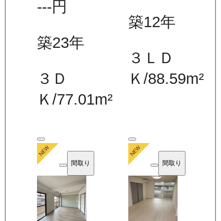
---
円
築12年
築23年
３ＬＤ
３Ｄ
Ｋ
/
88.59
m²
Ｋ
/
77.01
m²
間取り
間取り