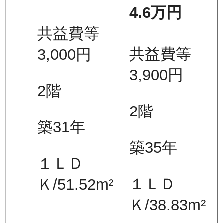
4.6万
円
共益費等
共益費等
3,000
円
3,900
円
2
階
2
階
築31年
築35年
１ＬＤ
１ＬＤ
Ｋ
/
51.52
m²
Ｋ
/
38.83
m²