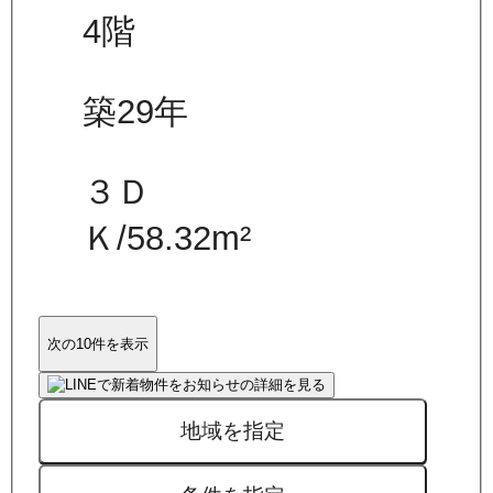
4
階
築29年
３Ｄ
Ｋ
/
58.32
m²
次の10件を表示
地域を指定