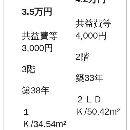
3.5万
円
共益費等
4,000
円
共益費等
3,000
円
2
階
3
階
築33年
築38年
２ＬＤ
Ｋ
/
50.42
m²
１
Ｋ
/
34.54
m²