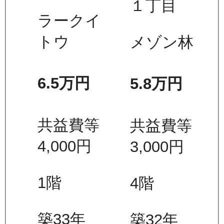
１丁目
ラークイ
トウ
メゾン林
6.5万
円
5.8万
円
共益費等
共益費等
4,000
円
3,000
円
1
階
4
階
築33年
築32年