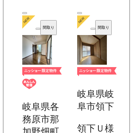
間取り
間取り
岐阜県岐
阜市領下
岐阜県各
務原市那
領下Ｕ様
加野畑町