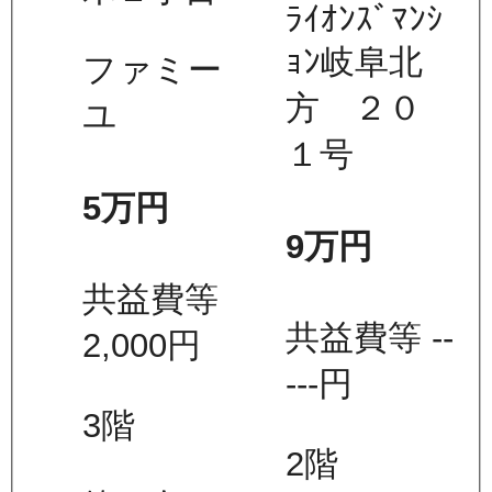
ﾗｲｵﾝｽﾞﾏﾝｼ
ｮﾝ岐阜北
ファミー
方 ２０
ユ
１号
5万
円
9万
円
共益費等
共益費等
--
2,000
円
---
円
3
階
2
階