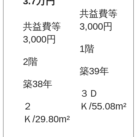
3.7万
円
共益費等
共益費等
3,000
円
3,000
円
1
階
2
階
築39年
築38年
３Ｄ
２
Ｋ
/
55.08
m²
Ｋ
/
29.80
m²