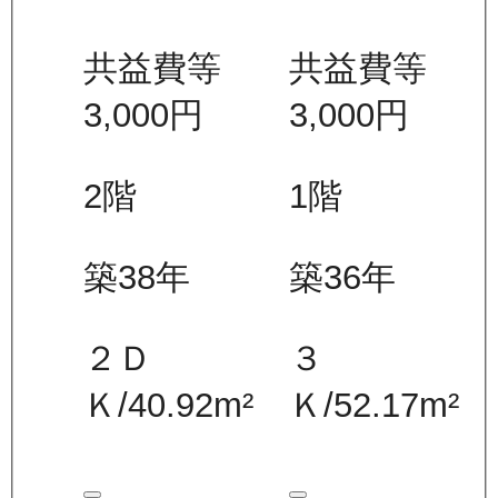
共益費等
共益費等
3,000
円
3,000
円
2
階
1
階
築38年
築36年
２Ｄ
３
Ｋ
/
40.92
m²
Ｋ
/
52.17
m²