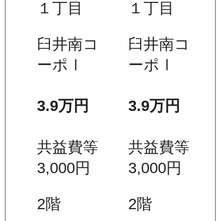
１丁目
１丁目
臼井南コ
臼井南コ
ーポⅠ
ーポⅠ
3.9万
円
3.9万
円
共益費等
共益費等
3,000
円
3,000
円
2
階
2
階