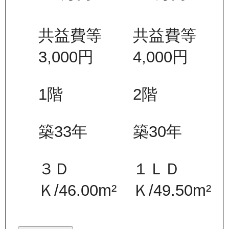
共益費等
共益費等
3,000
円
4,000
円
1
階
2
階
築33年
築30年
３Ｄ
１ＬＤ
Ｋ
/
46.00
m²
Ｋ
/
49.50
m²