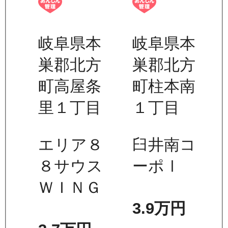
岐阜県本
岐阜県本
巣郡北方
巣郡北方
町高屋条
町柱本南
里１丁目
１丁目
エリア８
臼井南コ
８サウス
ーポⅠ
ＷＩＮＧ
3.9万
円