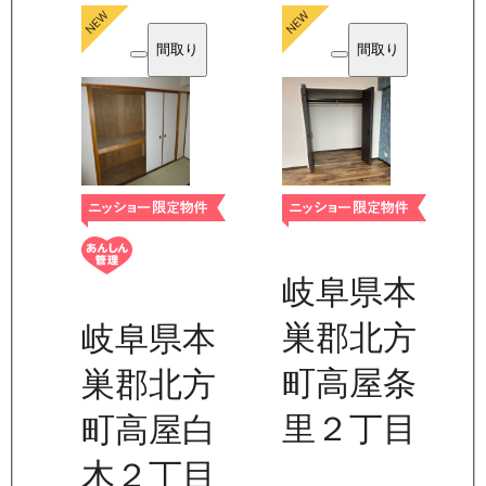
間取り
間取り
岐阜県本
巣郡北方
岐阜県本
町高屋条
巣郡北方
里２丁目
町高屋白
木２丁目