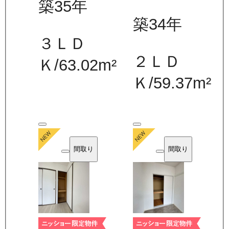
築35年
築34年
３ＬＤ
２ＬＤ
Ｋ
/
63.02
m²
Ｋ
/
59.37
m²
間取り
間取り