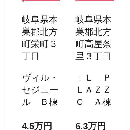
岐阜県本
岐阜県本
巣郡北方
巣郡北方
町栄町３
町高屋条
丁目
里３丁目
ヴィル・
ＩＬ Ｐ
セジュー
ＬＡＺＺ
ル Ｂ棟
Ｏ Ａ棟
4.5万
円
6.3万
円