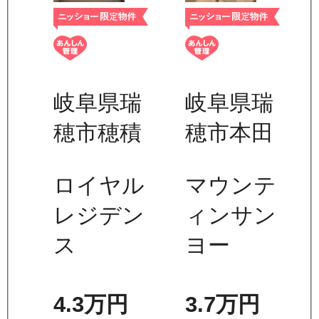
岐阜県瑞
岐阜県瑞
穂市穂積
穂市本田
ロイヤル
マウンテ
レジデン
ィンサン
ス
ヨー
4.3万
円
3.7万
円