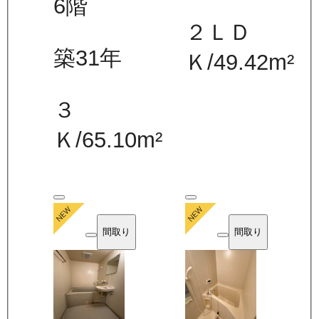
6
階
２ＬＤ
築31年
Ｋ
/
49.42
m²
３
Ｋ
/
65.10
m²
間取り
間取り