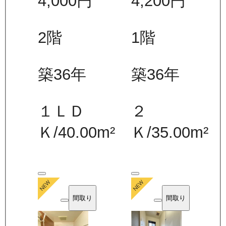
4,000
円
4,200
円
2
階
1
階
築36年
築36年
１ＬＤ
２
Ｋ
/
40.00
m²
Ｋ
/
35.00
m²
間取り
間取り