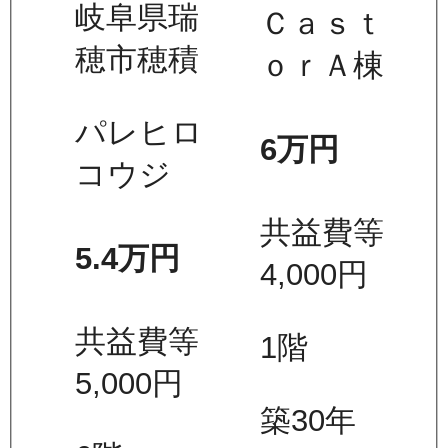
岐阜県瑞
Ｃａｓｔ
穂市穂積
ｏｒＡ棟
パレヒロ
6万
円
コウジ
共益費等
5.4万
円
4,000
円
共益費等
1
階
5,000
円
築30年