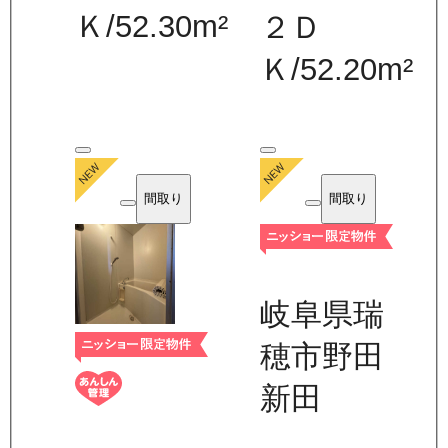
Ｋ
/
52.30
m²
２Ｄ
Ｋ
/
52.20
m²
間取り
間取り
岐阜県瑞
穂市野田
新田