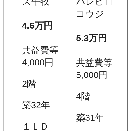
ズ牛牧
パレヒロ
コウジ
4.6万
円
5.3万
円
共益費等
4,000
円
共益費等
5,000
円
2
階
4
階
築32年
築31年
１ＬＤ