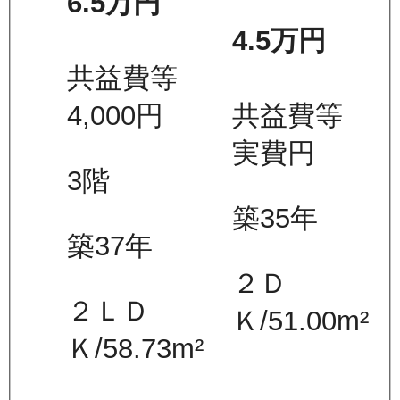
6.5万
円
4.5万
円
共益費等
4,000
円
共益費等
実費
円
3
階
築35年
築37年
２Ｄ
２ＬＤ
Ｋ
/
51.00
m²
Ｋ
/
58.73
m²