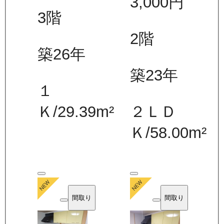
3,000
円
3
階
2
階
築26年
築23年
１
Ｋ
/
29.39
m²
２ＬＤ
Ｋ
/
58.00
m²
間取り
間取り