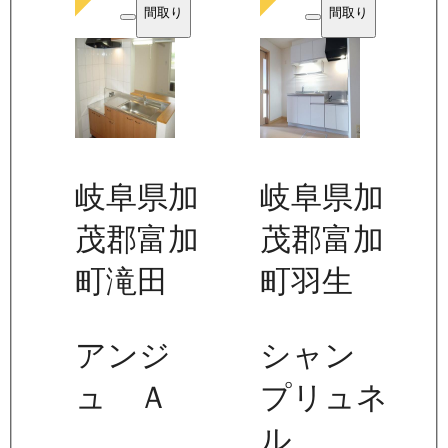
間取り
間取り
岐阜県加
岐阜県加
茂郡富加
茂郡富加
町滝田
町羽生
アンジ
シャン
ュ Ａ
プリュネ
ル