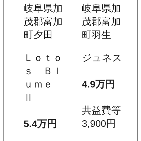
岐阜県加
岐阜県加
茂郡富加
茂郡富加
町夕田
町羽生
Ｌｏｔｏ
ジュネス
ｓ Ｂｌ
4.9万
円
ｕｍｅ
Ⅱ
共益費等
3,900
円
5.4万
円