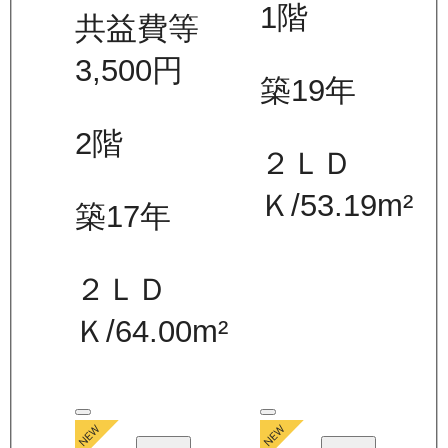
1
階
共益費等
3,500
円
築19年
2
階
２ＬＤ
Ｋ
/
53.19
m²
築17年
２ＬＤ
Ｋ
/
64.00
m²