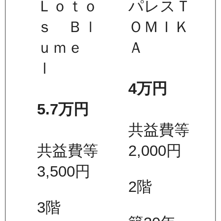
Ｌｏｔｏ
パレスＴ
ｓ Ｂｌ
ＯＭＩＫ
ｕｍｅ
Ａ
Ⅰ
4万
円
5.7万
円
共益費等
共益費等
2,000
円
3,500
円
2
階
3
階