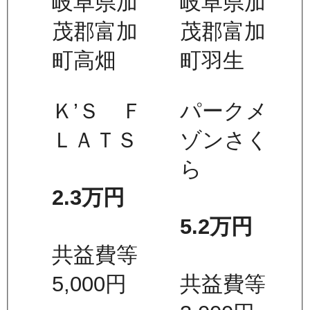
岐阜県加
岐阜県加
茂郡富加
茂郡富加
町高畑
町羽生
Ｋ’Ｓ Ｆ
パークメ
ＬＡＴＳ
ゾンさく
ら
2.3万
円
5.2万
円
共益費等
5,000
円
共益費等