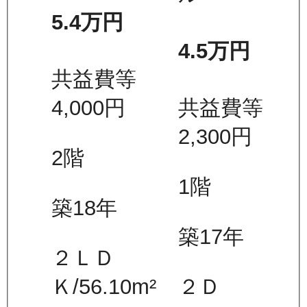
5.4万
円
4.5万
円
共益費等
4,000
円
共益費等
2,300
円
2
階
1
階
築18年
築17年
２ＬＤ
Ｋ
/
56.10
m²
２Ｄ