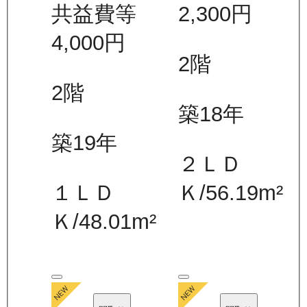
共益費等
2,300
円
4,000
円
2
階
2
階
築18年
築19年
２ＬＤ
１ＬＤ
Ｋ
/
56.19
m²
Ｋ
/
48.01
m²