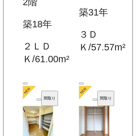
2
階
築31年
築18年
３Ｄ
２ＬＤ
Ｋ
/
57.57
m²
Ｋ
/
61.00
m²
間取り
間取り