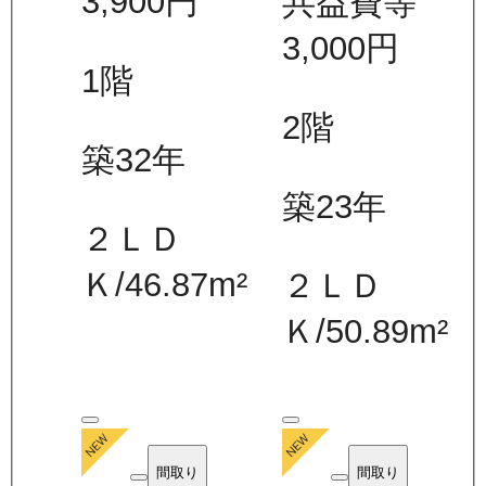
3,900
円
共益費等
3,000
円
1
階
2
階
築32年
築23年
２ＬＤ
Ｋ
/
46.87
m²
２ＬＤ
Ｋ
/
50.89
m²
間取り
間取り