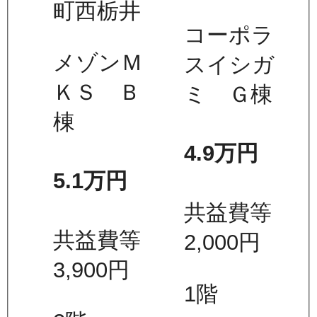
町西栃井
コーポラ
メゾンＭ
スイシガ
ＫＳ Ｂ
ミ Ｇ棟
棟
4.9万
円
5.1万
円
共益費等
共益費等
2,000
円
3,900
円
1
階