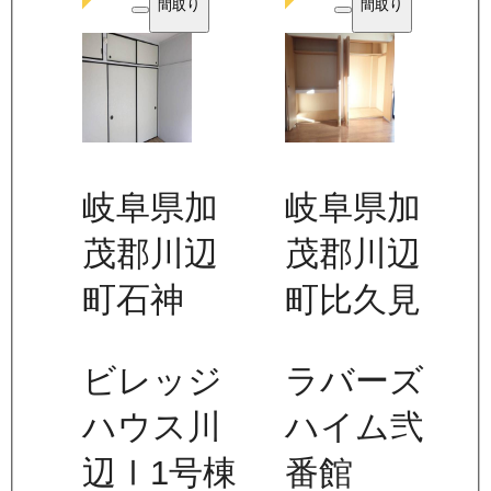
間取り
間取り
岐阜県加
岐阜県加
茂郡川辺
茂郡川辺
町石神
町比久見
ビレッジ
ラバーズ
ハウス川
ハイム弐
辺Ⅰ1号棟
番館