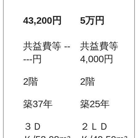
43,200
円
5万
円
共益費等
--
共益費等
---
円
4,000
円
2
階
2
階
築37年
築25年
３Ｄ
２ＬＤ