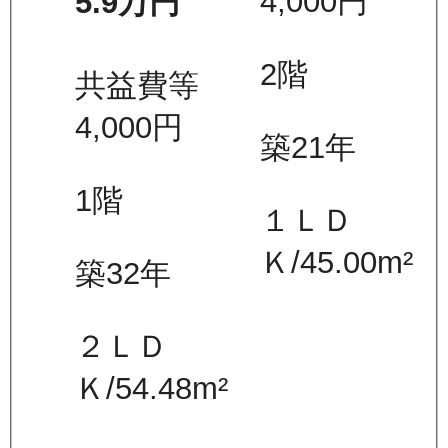
4,000
円
5.9万
円
2
階
共益費等
4,000
円
築21年
1
階
１ＬＤ
Ｋ
/
45.00
m²
築32年
２ＬＤ
Ｋ
/
54.48
m²