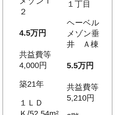
メゾンＴ
１丁目
２
ヘーベル
4.5万
円
メゾン垂
井 Ａ棟
共益費等
4,000
円
5.5万
円
築21年
共益費等
5,210
円
１ＬＤ
Ｋ
/
52.54
m²