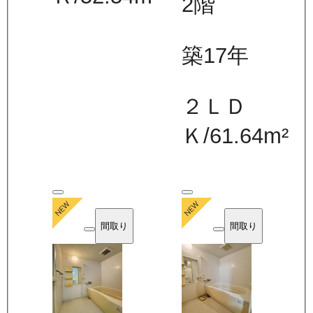
2
階
築17年
２ＬＤ
Ｋ
/
61.64
m²
間取り
間取り