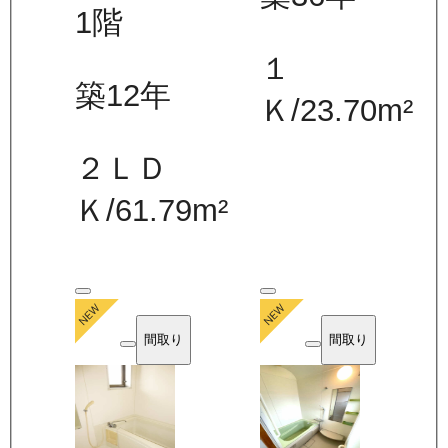
1
階
１
築12年
Ｋ
/
23.70
m²
２ＬＤ
Ｋ
/
61.79
m²
間取り
間取り