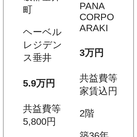
PANA
町
CORPO
ARAKI
ヘーベル
レジデン
3万
円
ス垂井
共益費等
5.9万
円
家賃込
円
共益費等
2
階
5,800
円
築36年