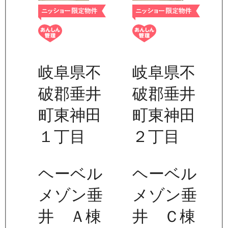
岐阜県不
岐阜県不
破郡垂井
破郡垂井
町東神田
町東神田
１丁目
２丁目
ヘーベル
ヘーベル
メゾン垂
メゾン垂
井 Ａ棟
井 Ｃ棟