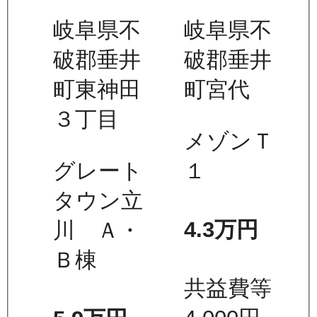
岐阜県不
岐阜県不
破郡垂井
破郡垂井
町東神田
町宮代
３丁目
メゾンＴ
グレート
１
タウン立
4.3万
円
川 Ａ・
Ｂ棟
共益費等