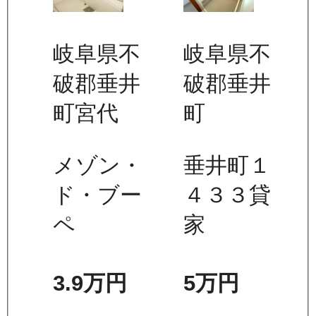
岐阜県不
岐阜県不
破郡垂井
破郡垂井
町宮代
町
メゾン・
垂井町１
ド・ブー
４３３貸
ペ
家
3.9万
円
5万
円