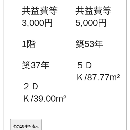
共益費等
共益費等
3,000
円
5,000
円
1
階
築53年
築37年
５Ｄ
Ｋ
/
87.77
m²
２Ｄ
Ｋ
/
39.00
m²
次の10件を表示