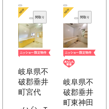
間取り
間取り
岐阜県不
破郡垂井
岐阜県不
町宮代
破郡垂井
町東神田