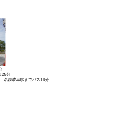
分
25分
 名鉄岐阜駅までバス16分