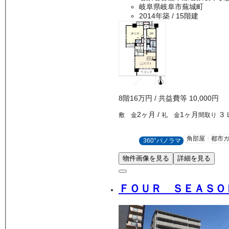
岐阜県岐阜市蕪城町
2014年築
/ 15階建
8
階
16万
円
/ 共益費等
10,000円
2ヶ月
/
1ヶ月
３
敷 金
礼 金
間取り
角部屋
都市
360°パノラマ
物件画像を見る
詳細を見る
ＦＯＵＲ ＳＥＡＳＯ