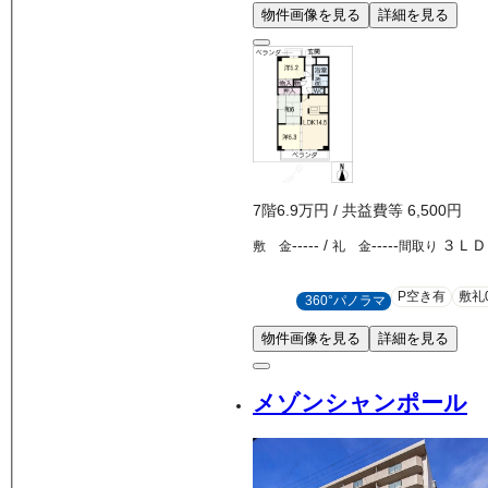
物件画像を見る
詳細を見る
7
階
6.9万
円
/ 共益費等
6,500円
-----
/
-----
３ＬＤ
敷 金
礼 金
間取り
P空き有
敷礼
360°パノラマ
物件画像を見る
詳細を見る
メゾンシャンポール