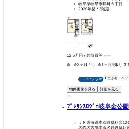
岐阜県岐阜市錦町６丁目
2020年築
/ 2階建
12.5万
円
/ 共益費等
-----
3ヶ月
/
1ヶ月
３
敷 金
礼 金
間取り
P空き有
ペッ
360°パノラマ
物件画像を見る
詳細を見る
ﾌﾟﾚｻﾝｽﾛｼﾞｪ岐阜金公
ＪＲ東海道本線岐阜駅歩12
名鉄名古屋本線名鉄岐阜駅