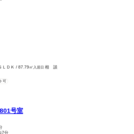
ＳＬＤＫ
/
87.79
㎡
相 談
入居日
ト可
園801号室
分
歩7分