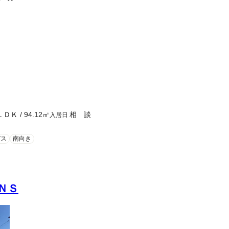
ＬＤＫ
/
94.12
㎡
相 談
入居日
ガス
南向き
ＮＳ