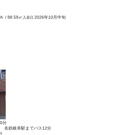
Ｋ
/
88.59
㎡
2026年10月中旬
入居日
0分
 名鉄岐阜駅までバス12分
分