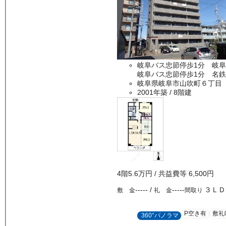
岐阜バス忠節停歩1分 岐阜
岐阜バス忠節停歩1分 名鉄
岐阜県岐阜市山吹町６丁目
2001年築
/ 8階建
4
階
5.6万
円
/ 共益費等
6,500円
-----
/
-----
３ＬＤ
敷 金
礼 金
間取り
P空き有
敷礼
360°パノラマ