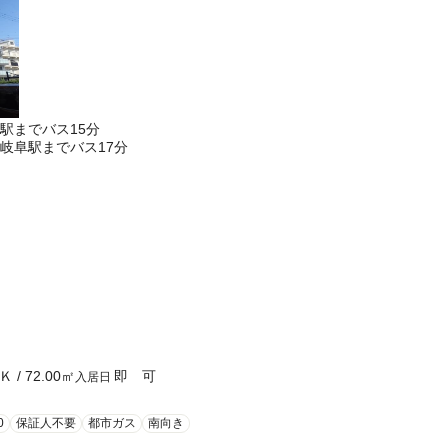
駅までバス15分
岐阜駅までバス17分
Ｋ
/
72.00
㎡
即 可
入居日
0
保証人不要
都市ガス
南向き