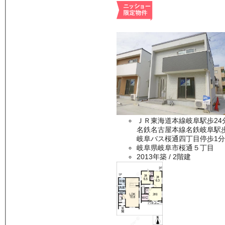
ＪＲ東海道本線岐阜駅歩24
名鉄名古屋本線名鉄岐阜駅歩
岐阜バス桜通四丁目停歩1分
岐阜県岐阜市桜通５丁目
2013年築
/ 2階建