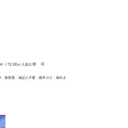
Ｋ
/
72.00
㎡
即 可
入居日
0
角部屋
保証人不要
都市ガス
南向き