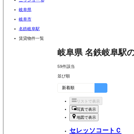
ニッショー.jp
岐阜県
岐阜市
名鉄岐阜駅
賃貸物件一覧
岐阜県
名鉄岐阜駅
59
件該当
並び順
リストで表示
写真で表示
地図で表示
セレッソコートＣ