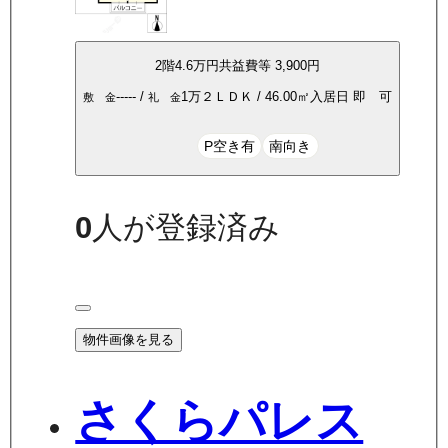
2
階
4.6万
円
共益費等
3,900円
-----
/
1万
２ＬＤＫ
/
46.00
㎡
入居日
即 可
敷 金
礼 金
P空き有
南向き
0
人が登録済み
物件画像を見る
さくらパレス