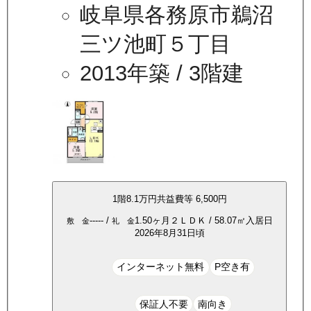
岐阜県各務原市鵜沼
三ツ池町５丁目
2013年築
/ 3階建
1
階
8.1万
円
共益費等
6,500円
-----
/
1.50ヶ月
２ＬＤＫ
/
58.07
㎡
入居日
敷 金
礼 金
2026年8月31日頃
インターネット無料
P空き有
保証人不要
南向き