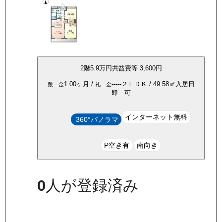
2
階
5.9万
円
共益費等
3,600円
1.00ヶ月
/
-----
２ＬＤＫ
/
49.58
㎡
入居日
敷 金
礼 金
即 可
インターネット無料
360°パノラマ
P空き有
南向き
0
人が登録済み