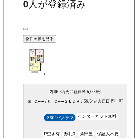
0
人が登録済み
物件画像を見る
2
階
6.8万
円
共益費等
5,000円
-----
/
-----
２ＬＤＫ
/
59.54
㎡
入居日
即 可
敷 金
礼 金
インターネット無料
360°パノラマ
P空き有
敷礼0
角部屋
保証人不要