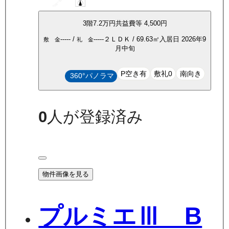
3
階
7.2万
円
共益費等
4,500円
-----
/
-----
２ＬＤＫ
/
69.63
㎡
入居日
2026年9
敷 金
礼 金
月中旬
P空き有
敷礼0
南向き
360°パノラマ
0
人が登録済み
物件画像を見る
プルミエⅢ B