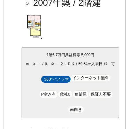
2007年築
/ 2階建
1
階
6.7万
円
共益費等
5,000円
-----
/
-----
２ＬＤＫ
/
59.54
㎡
入居日
即 可
敷 金
礼 金
インターネット無料
360°パノラマ
P空き有
敷礼0
角部屋
保証人不要
南向き