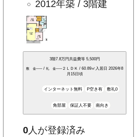
2012年築
/ 3階建
3
階
7.8万
円
共益費等
5,500円
-----
/
-----
２ＬＤＫ
/
60.89
㎡
入居日
2026年8
敷 金
礼 金
月15日頃
インターネット無料
P空き有
敷礼0
角部屋
保証人不要
南向き
0
人が登録済み