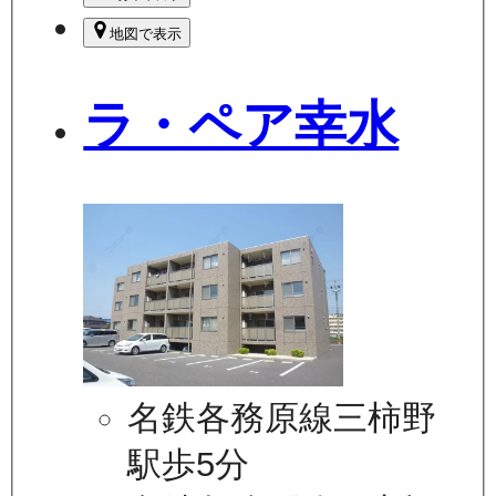
地図で表示
ラ・ペア幸水
名鉄各務原線三柿野
駅歩5分