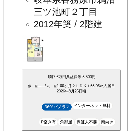
三ツ池町２丁目
2012年築
/ 2階建
1
階
7.6万
円
共益費等
5,500円
-----
/
1.00ヶ月
２ＬＤＫ
/
55.06
㎡
入居日
敷 金
礼 金
2026年8月25日頃
インターネット無料
360°パノラマ
P空き有
角部屋
保証人不要
南向き