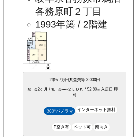
各務原町２丁目
1993年築
/ 2階建
2
階
5.7万
円
共益費等
3,000円
2ヶ月
/
-----
２ＬＤＫ
/
52.80
㎡
入居日
即
敷 金
礼 金
可
インターネット無料
360°パノラマ
P空き有
ペット可
南向き