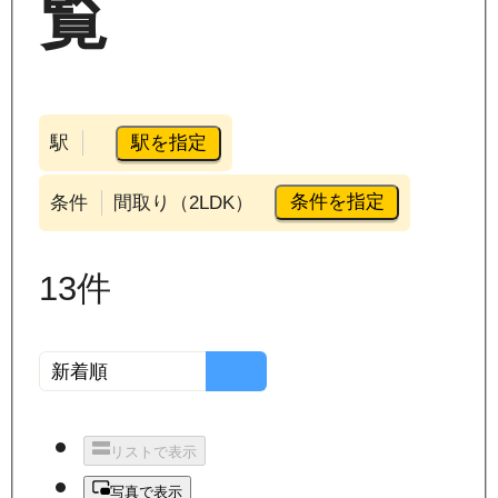
覧
駅を指定
駅
条件を指定
条件
間取り（2LDK）
13
件
リストで表示
写真で表示