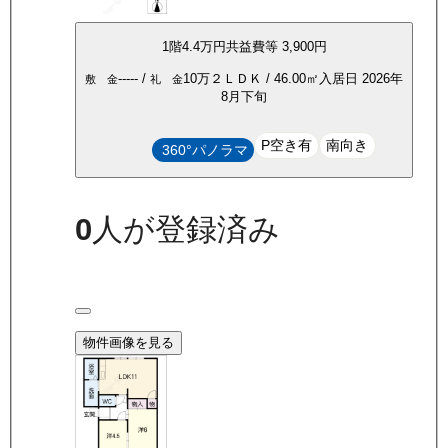
1
階
4.4万
円
共益費等
3,900円
-----
/
10万
２ＬＤＫ
/
46.00
㎡
入居日
2026年
敷 金
礼 金
8月下旬
P空き有
南向き
360°パノラマ
0
人が登録済み
物件画像を見る