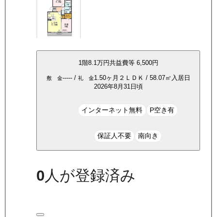
1
階
8.1万
円
共益費等
6,500円
-----
/
1.50ヶ月
２ＬＤＫ
/
58.07
㎡
入居日
敷 金
礼 金
2026年8月31日頃
インターネット無料
P空き有
保証人不要
南向き
0
人が登録済み