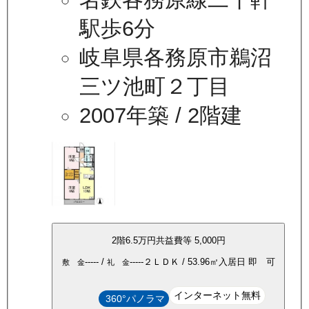
駅歩6分
岐阜県各務原市鵜沼
三ツ池町２丁目
2007年築
/ 2階建
2
階
6.5万
円
共益費等
5,000円
-----
/
-----
２ＬＤＫ
/
53.96
㎡
入居日
即 可
敷 金
礼 金
インターネット無料
360°パノラマ