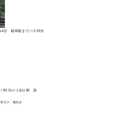
4分 岐阜駅までバス39分
/
99.31
㎡
相 談
入居日
都市ガス
南向き