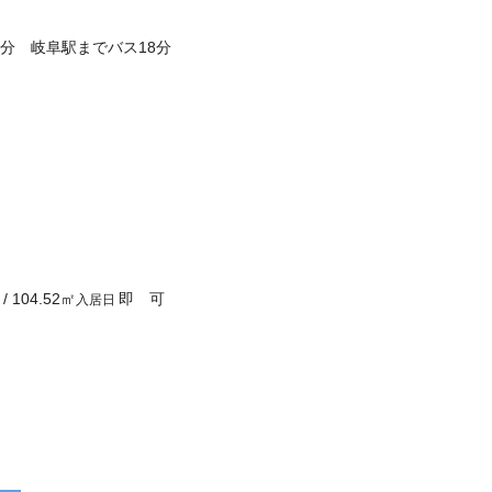
分 岐阜駅までバス18分
/
104.52
㎡
即 可
入居日