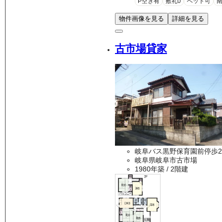
P空き有
敷礼0
ペット可
物件画像を見る
詳細を見る
古市場貸家
岐阜バス黒野保育園前停歩2
岐阜県岐阜市古市場
1980年築
/ 2階建