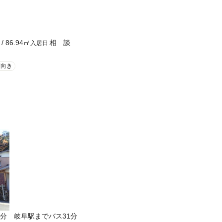
/
86.94
㎡
相 談
入居日
南向き
分 岐阜駅までバス31分