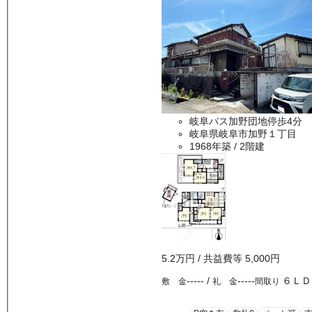
岐阜バス加野団地停歩4分 
岐阜県岐阜市加野１丁目
1968年築
/ 2階建
5.2万
円
/ 共益費等
5,000円
-----
/
-----
６ＬＤ
敷 金
礼 金
間取り