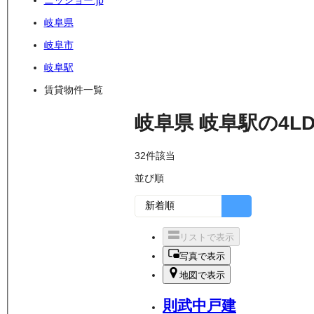
ニッショー.jp
岐阜県
岐阜市
岐阜駅
賃貸物件一覧
岐阜県
岐阜駅
の
4L
32
件該当
並び順
リストで表示
写真で表示
地図で表示
則武中戸建