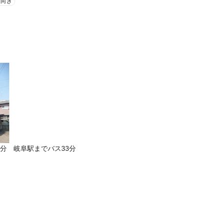
南向き
分 岐阜駅までバス33分