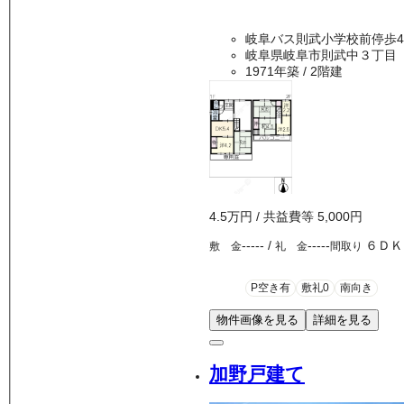
岐阜バス則武小学校前停歩4
岐阜県岐阜市則武中３丁目
1971年築
/ 2階建
4.5万
円
/ 共益費等
5,000円
-----
/
-----
６ＤＫ
敷 金
礼 金
間取り
P空き有
敷礼0
南向き
物件画像を見る
詳細を見る
加野戸建て