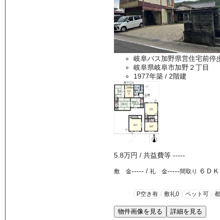
岐阜バス加野県営住宅前停歩
岐阜県岐阜市加野２丁目
1977年築
/ 2階建
5.8万
円
/ 共益費等
-----
-----
/
-----
６ＤＫ
敷 金
礼 金
間取り
P空き有
敷礼0
ペット可
物件画像を見る
詳細を見る