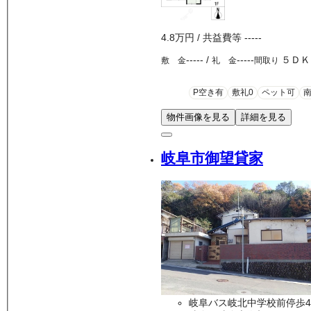
4.8万
円
/ 共益費等
-----
-----
/
-----
５ＤＫ
敷 金
礼 金
間取り
P空き有
敷礼0
ペット可
物件画像を見る
詳細を見る
岐阜市御望貸家
岐阜バス岐北中学校前停歩4