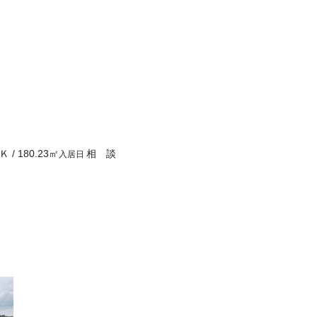
Ｋ
/
180.23
㎡
相 談
入居日