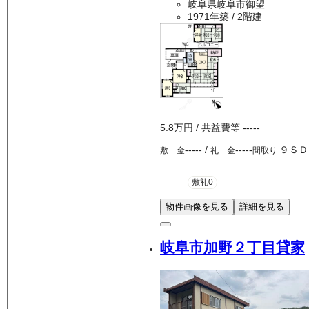
岐阜県岐阜市御望
1971年築
/ 2階建
5.8万
円
/ 共益費等
-----
-----
/
-----
９ＳＤ
敷 金
礼 金
間取り
敷礼0
物件画像を見る
詳細を見る
岐阜市加野２丁目貸家