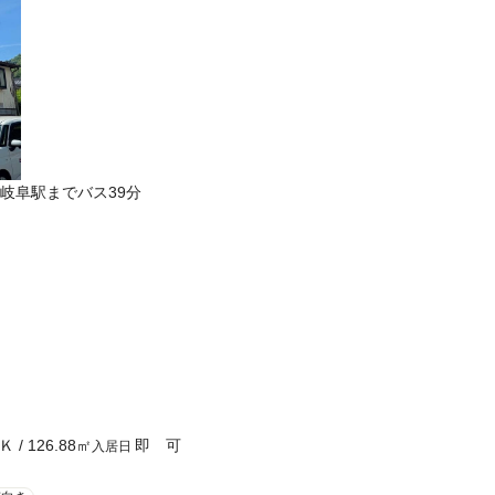
岐阜駅までバス39分
Ｋ
/
126.88
㎡
即 可
入居日