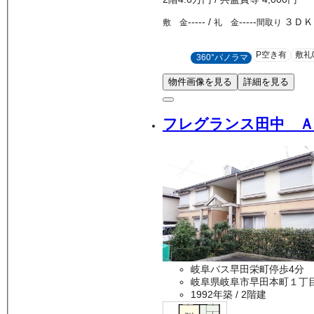
-----
/
-----
３ＤＫ
敷 金
礼 金
間取り
P空き有
敷礼
360°パノラマ
物件画像を見る
詳細を見る
フレグランス田中 Ａ
岐阜バス早田栄町停歩4分 
岐阜県岐阜市早田本町１丁
1992年築
/ 2階建