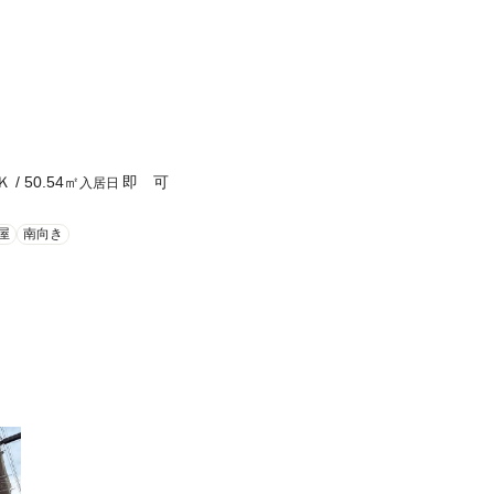
Ｋ
/
50.54
㎡
即 可
入居日
屋
南向き