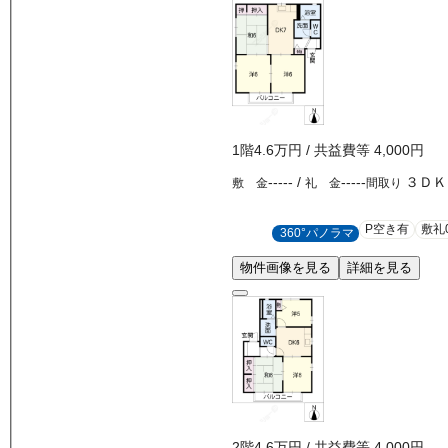
1
階
4.6万
円
/ 共益費等
4,000円
-----
/
-----
３ＤＫ
敷 金
礼 金
間取り
P空き有
敷礼
360°パノラマ
物件画像を見る
詳細を見る
2
階
4.6万
円
/ 共益費等
4,000円