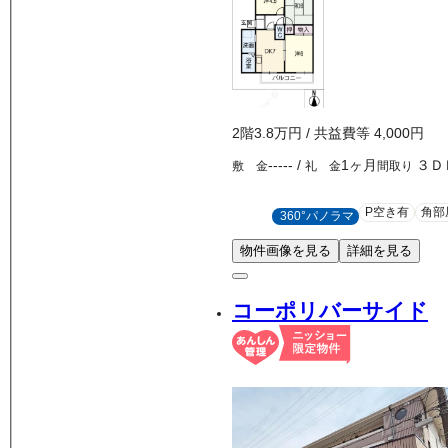
2
階
3.8万
円
/ 共益費等
4,000円
-----
/
1ヶ月
３Ｄ
敷 金
礼 金
間取り
P空き有
角部
360°パノラマ
物件画像を見る
詳細を見る
コーポリバーサイド