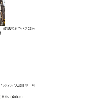
 岐阜駅までバス23分
目
/
56.70
㎡
即 可
入居日
敷礼0
南向き