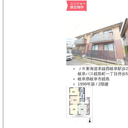
ＪＲ東海道本線西岐阜駅歩2
岐阜バス鏡島町一丁目停歩5
岐阜県岐阜市鏡島
1998年築
/ 2階建