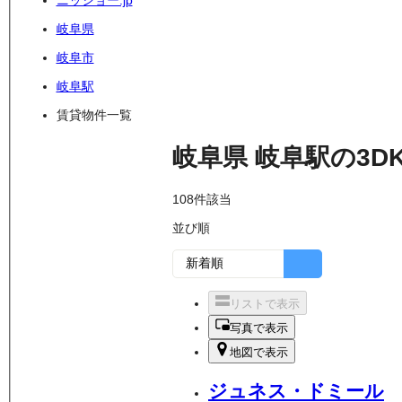
ニッショー.jp
岐阜県
岐阜市
岐阜駅
賃貸物件一覧
岐阜県
岐阜駅
の
3D
108
件該当
並び順
リストで表示
写真で表示
地図で表示
ジュネス・ドミール