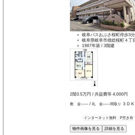
岐阜バスおぶさ桜町停歩3分
岐阜県岐阜市雄総桜町４丁
1987年築
/ 3階建
2
階
3.5万
円
/ 共益費等
4,000円
-----
/
-----
３ＤＫ
敷 金
礼 金
間取り
インターネット無料
P空き有
物件画像を見る
詳細を見る