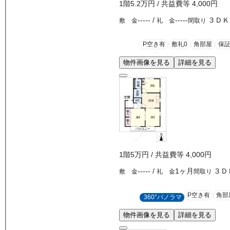
1
階
5.2万
円
/ 共益費等
4,000円
-----
/
-----
３ＤＫ
敷 金
礼 金
間取り
P空き有
敷礼0
角部屋
保
物件画像を見る
詳細を見る
1
階
5万
円
/ 共益費等
4,000円
-----
/
1ヶ月
３Ｄ
敷 金
礼 金
間取り
P空き有
角部
360°パノラマ
物件画像を見る
詳細を見る