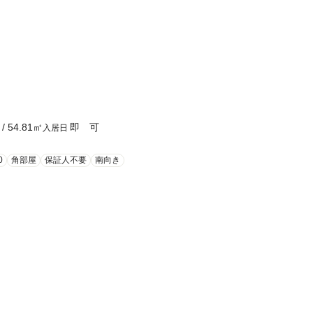
/
54.81
㎡
即 可
入居日
0
角部屋
保証人不要
南向き