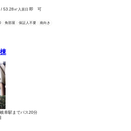
/
53.28
㎡
即 可
入居日
0
角部屋
保証人不要
南向き
棟
岐阜駅までバス20分
目