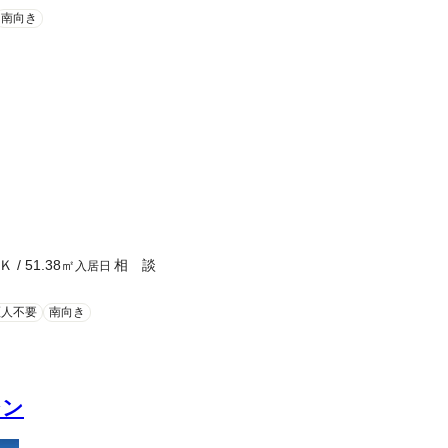
南向き
Ｋ
/
51.38
㎡
相 談
入居日
証人不要
南向き
シン