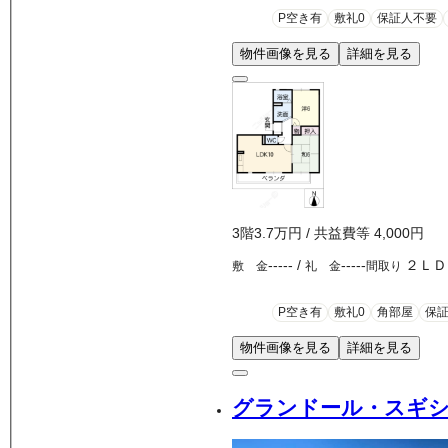
P空き有
敷礼0
保証人不要
物件画像を見る
詳細を見る
3
階
3.7万
円
/ 共益費等
4,000円
-----
/
-----
２ＬＤ
敷 金
礼 金
間取り
P空き有
敷礼0
角部屋
保
物件画像を見る
詳細を見る
グランドール・スギ