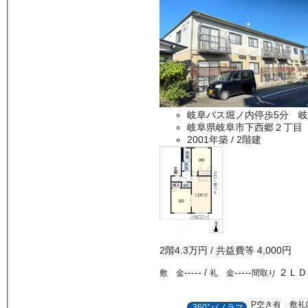
岐阜バス堀ノ内停歩5分 岐
岐阜県岐阜市下西郷２丁目
2001年築
/ 2階建
2
階
4.3万
円
/ 共益費等
4,000円
-----
/
-----
２ＬＤ
敷 金
礼 金
間取り
P空き有
敷礼
360°パノラマ