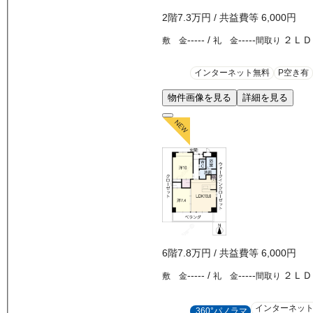
2
階
7.3万
円
/ 共益費等
6,000円
-----
/
-----
２ＬＤ
敷 金
礼 金
間取り
インターネット無料
P空き有
物件画像を見る
詳細を見る
6
階
7.8万
円
/ 共益費等
6,000円
-----
/
-----
２ＬＤ
敷 金
礼 金
間取り
インターネッ
360°パノラマ