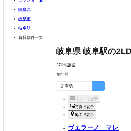
ニッショー.jp
岐阜県
岐阜市
岐阜駅
賃貸物件一覧
岐阜県
岐阜駅
の
2L
276
件該当
並び順
リストで表示
写真で表示
地図で表示
ヴェラーノ マレ