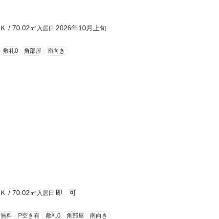
Ｋ
/
70.02
㎡
2026年10月上旬
入居日
敷礼0
角部屋
南向き
Ｋ
/
70.02
㎡
即 可
入居日
ト無料
P空き有
敷礼0
角部屋
南向き