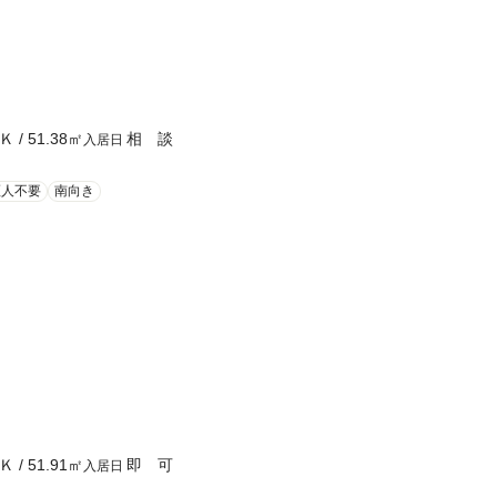
Ｋ
/
51.38
㎡
相 談
入居日
証人不要
南向き
Ｋ
/
51.91
㎡
即 可
入居日