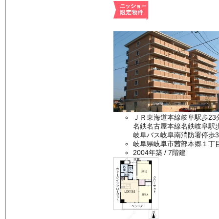
ＪＲ東海道本線岐阜駅歩23
名鉄名古屋本線名鉄岐阜駅歩
岐阜バス岐阜南消防署停歩3
岐阜県岐阜市茜部本郷１丁
2004年築
/ 7階建