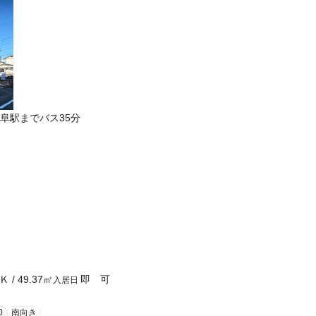
阜駅までバス35分
Ｋ
/
49.37
㎡
即 可
入居日
0
南向き