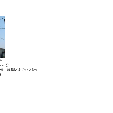
分
28分
分 岐阜駅までバス6分
目