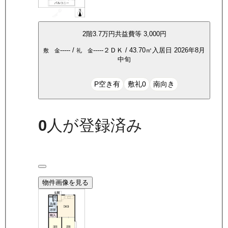
2
階
3.7万
円
共益費等
3,000円
-----
/
-----
２ＤＫ
/
43.70
㎡
入居日
2026年8月
敷 金
礼 金
中旬
P空き有
敷礼0
南向き
0
人が登録済み
物件画像を見る