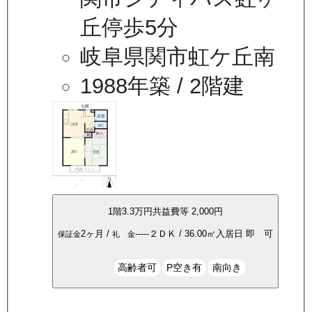
丘停歩5分
岐阜県関市虹ケ丘南
1988年築
/ 2階建
1
階
3.3万
円
共益費等
2,000円
2ヶ月
/
-----
２ＤＫ
/
36.00
㎡
入居日
即 可
保証金
礼 金
高齢者可
P空き有
南向き