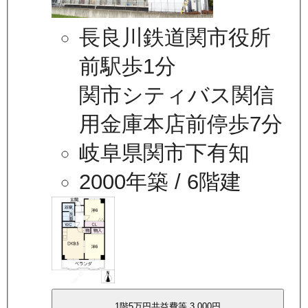
長良川鉄道関市役所
前駅歩1分
関市シティバス関信
用金庫本店前停歩7分
岐阜県関市下有知
2000年築
/ 6階建
1
階
5万
円
共益費等
3,000円