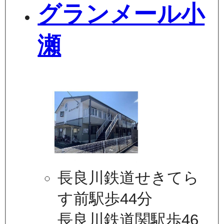
グランメール小
瀬
長良川鉄道せきてら
す前駅歩44分
長良川鉄道関駅歩46