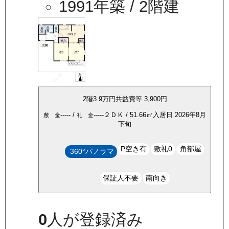
1991年築
/ 2階建
2
階
3.9万
円
共益費等
3,900円
-----
/
-----
２ＤＫ
/
51.66
㎡
入居日
2026年8月
敷 金
礼 金
下旬
P空き有
敷礼0
角部屋
360°パノラマ
保証人不要
南向き
0
人が登録済み