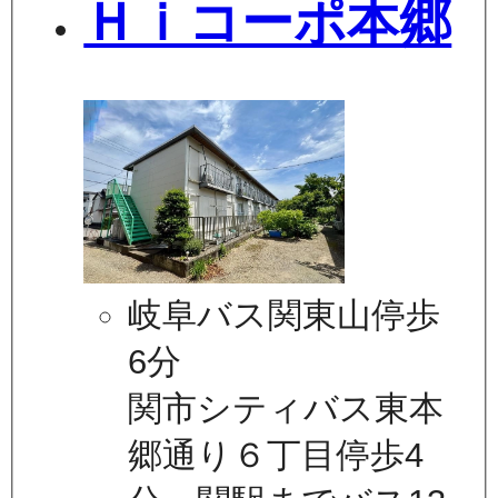
Ｈｉコーポ本郷
岐阜バス関東山停歩
6分
関市シティバス東本
郷通り６丁目停歩4