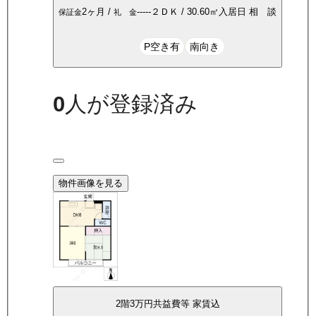
2ヶ月
/
-----
２ＤＫ
/
30.60
㎡
入居日
相 談
保証金
礼 金
P空き有
南向き
0
人が登録済み
物件画像を見る
2
階
3万
円
共益費等
家賃込