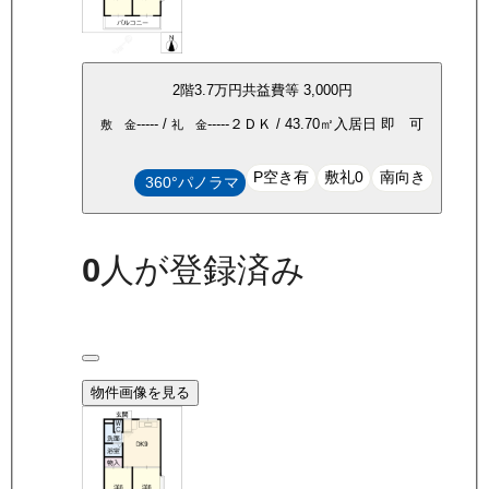
2
階
3.7万
円
共益費等
3,000円
-----
/
-----
２ＤＫ
/
43.70
㎡
入居日
即 可
敷 金
礼 金
P空き有
敷礼0
南向き
360°パノラマ
0
人が登録済み
物件画像を見る