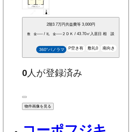
2
階
3.7万
円
共益費等
3,000円
-----
/
-----
２ＤＫ
/
43.70
㎡
入居日
相 談
敷 金
礼 金
P空き有
敷礼0
南向き
360°パノラマ
0
人が登録済み
物件画像を見る
コーポフジキ