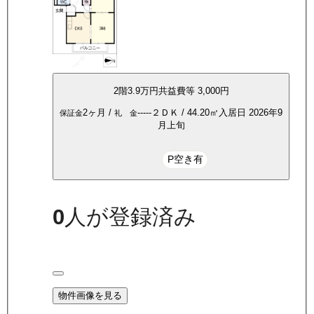
2
階
3.9万
円
共益費等
3,000円
2ヶ月
/
-----
２ＤＫ
/
44.20
㎡
入居日
2026年9
保証金
礼 金
月上旬
P空き有
0
人が登録済み
物件画像を見る