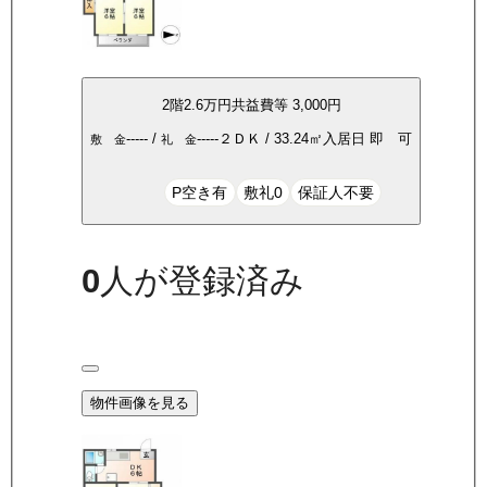
2
階
2.6万
円
共益費等
3,000円
-----
/
-----
２ＤＫ
/
33.24
㎡
入居日
即 可
敷 金
礼 金
P空き有
敷礼0
保証人不要
0
人が登録済み
物件画像を見る