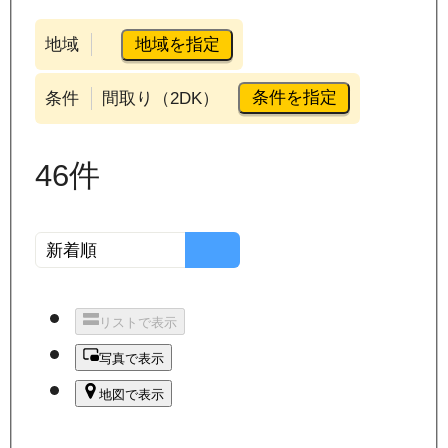
地域を指定
地域
条件を指定
条件
間取り（2DK）
46
件
リストで表示
写真で表示
地図で表示