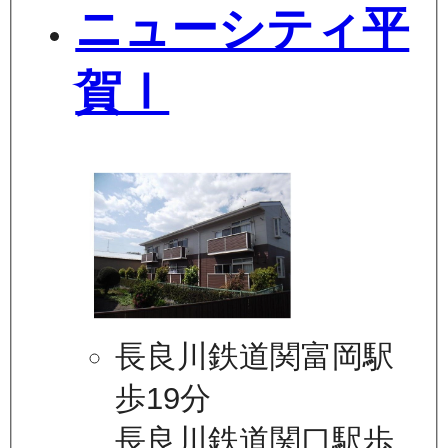
ニューシティ平
賀Ⅰ
長良川鉄道関富岡駅
歩19分
長良川鉄道関口駅歩