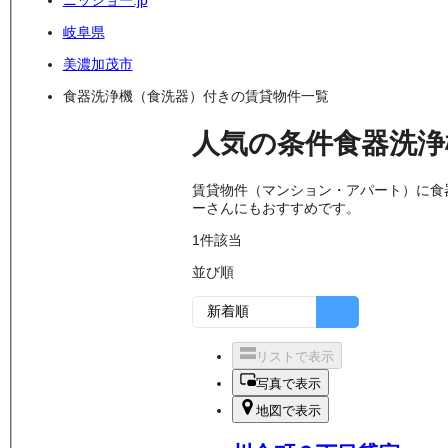
ニッショー.jp
岐阜県
美濃加茂市
食器洗浄機（食洗器）付きの賃貸物件一覧
人気の条件
食器洗浄
賃貸物件（マンション・アパート）に食
ーさんにもおすすめです。
1
件該当
並び順
リストで表示
写真で表示
地図で表示