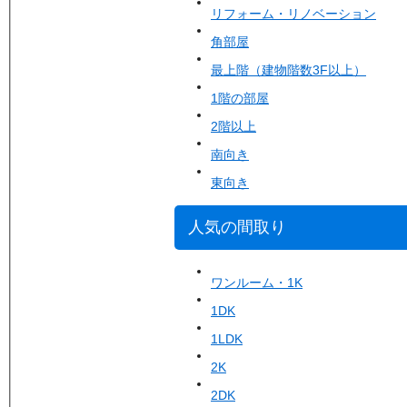
リフォーム・リノベーション
角部屋
最上階（建物階数3F以上）
1階の部屋
2階以上
南向き
東向き
人気の間取り
ワンルーム・1K
1DK
1LDK
2K
2DK