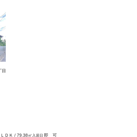
丁目
ＳＬＤＫ
/
79.38
㎡
即 可
入居日