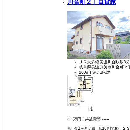
川合町２丁目貸家
ＪＲ太多線美濃川合駅歩8分
岐阜県美濃加茂市川合町２
2008年築
/ 2階建
8.5万
円
/ 共益費等
-----
2ヶ月
/
10割
２
敷 金
償 却
間取り