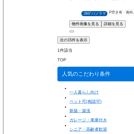
P空き有
南向
360°パノラマ
物件画像を見る
詳細を見る
次の15件を表示
1
件該当
TOP
人気のこだわり条件
一人暮らし向け
ペット可(相談可)
新築・築浅
ガレージ・車庫付き
シニア・高齢者歓迎