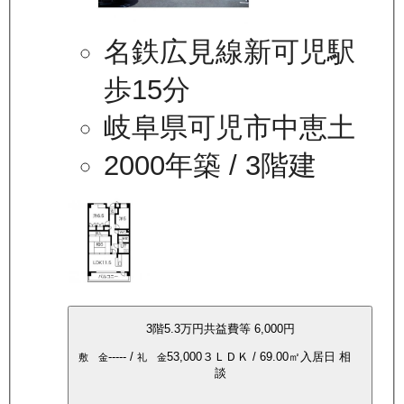
名鉄広見線新可児駅
歩15分
岐阜県可児市中恵土
2000年築
/ 3階建
3
階
5.3万
円
共益費等
6,000円
-----
/
53,000
３ＬＤＫ
/
69.00
㎡
入居日
相
敷 金
礼 金
談