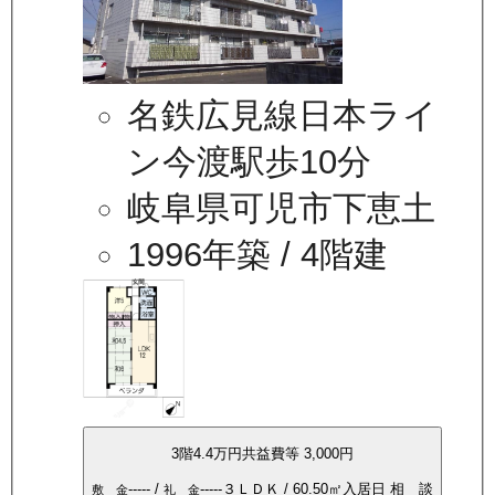
名鉄広見線日本ライ
ン今渡駅歩10分
岐阜県可児市下恵土
1996年築
/ 4階建
3
階
4.4万
円
共益費等
3,000円
-----
/
-----
３ＬＤＫ
/
60.50
㎡
入居日
相 談
敷 金
礼 金