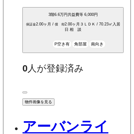
3
階
6.6万
円
共益費等
6,000円
2.00ヶ月
/
2.00ヶ月
３ＬＤＫ
/
70.23
㎡
入居
保証金
償 却
日
相 談
P空き有
角部屋
南向き
0
人が登録済み
物件画像を見る
アーバンライ