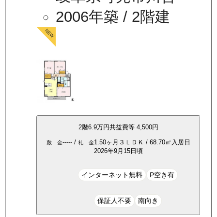
2006年築
/ 2階建
2
階
6.9万
円
共益費等
4,500円
-----
/
1.50ヶ月
３ＬＤＫ
/
68.70
㎡
入居日
敷 金
礼 金
2026年9月15日頃
インターネット無料
P空き有
保証人不要
南向き