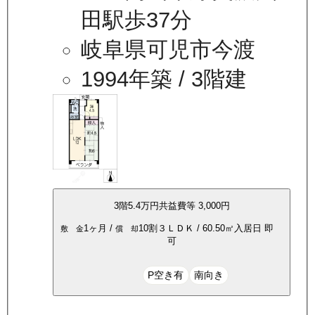
田駅歩37分
岐阜県可児市今渡
1994年築
/ 3階建
3
階
5.4万
円
共益費等
3,000円
1ヶ月
/
10割
３ＬＤＫ
/
60.50
㎡
入居日
即
敷 金
償 却
可
P空き有
南向き