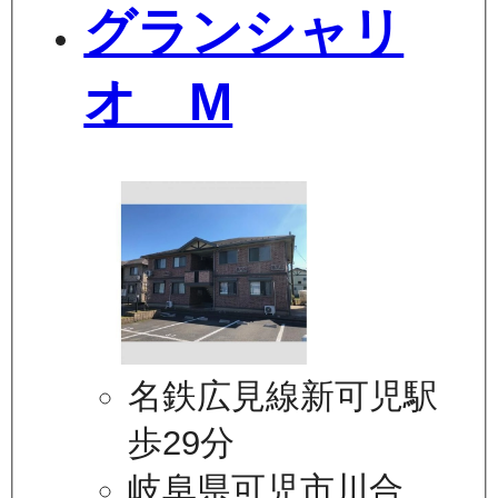
グランシャリ
オ M
名鉄広見線新可児駅
歩29分
岐阜県可児市川合