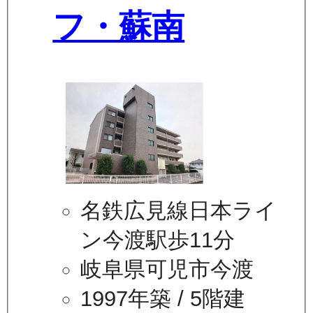
フ・蘇南
名鉄広見線日本ライ
ン今渡駅歩11分
岐阜県可児市今渡
1997年築
/ 5階建