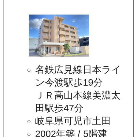
名鉄広見線日本ライ
ン今渡駅歩19分
ＪＲ高山本線美濃太
田駅歩47分
岐阜県可児市土田
2002年築
/ 5階建