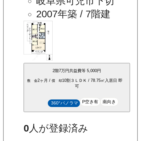
岐阜県可児市下切
2007年築
/ 7階建
2
階
7万
円
共益費等
5,000円
2ヶ月
/
10割
３ＬＤＫ
/
78.75
㎡
入居日
即
敷 金
償 却
可
P空き有
南向き
360°パノラマ
0
人が登録済み