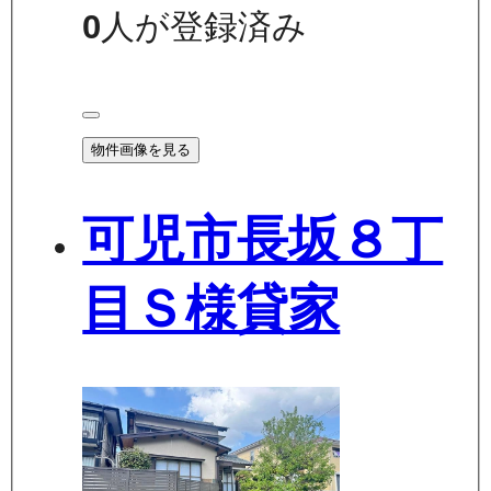
0
人が登録済み
物件画像を見る
可児市長坂８丁
目Ｓ様貸家