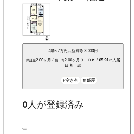
4
階
5.7万
円
共益費等
3,000円
2.00ヶ月
/
2.00ヶ月
３ＬＤＫ
/
65.91
㎡
入居
保証金
償 却
日
相 談
P空き有
角部屋
0
人が登録済み