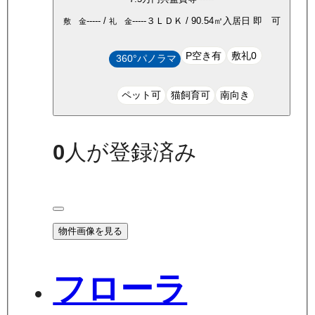
-----
/
-----
３ＬＤＫ
/
90.54
㎡
入居日
即 可
敷 金
礼 金
P空き有
敷礼0
360°パノラマ
ペット可
猫飼育可
南向き
0
人が登録済み
物件画像を見る
フローラ