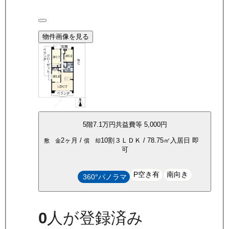
物件画像を見る
5
階
7.1万
円
共益費等
5,000円
2ヶ月
/
10割
３ＬＤＫ
/
78.75
㎡
入居日
即
敷 金
償 却
可
P空き有
南向き
360°パノラマ
0
人が登録済み