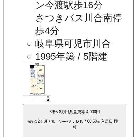
ン今渡駅歩16分
さつきバス川合南停
歩4分
岐阜県可児市川合
1995年築
/ 5階建
3
階
5.3万
円
共益費等
4,000円
2ヶ月
/
-----
３ＬＤＫ
/
60.50
㎡
入居日
即
保証金
礼 金
可