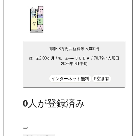
1
階
5.8万
円
共益費等
5,000円
2.00ヶ月
/
-----
３ＬＤＫ
/
70.79
㎡
入居日
敷 金
礼 金
2026年9月中旬
インターネット無料
P空き有
0
人が登録済み