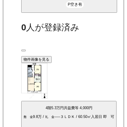
P空き有
0
人が登録済み
物件画像を見る
4
階
5.3万
円
共益費等
4,000円
9.8万
/
-----
３ＬＤＫ
/
60.50
㎡
入居日
即 可
敷 金
礼 金