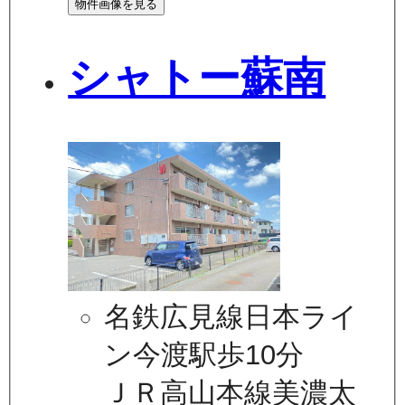
物件画像を見る
シャトー蘇南
名鉄広見線日本ライ
ン今渡駅歩10分
ＪＲ高山本線美濃太