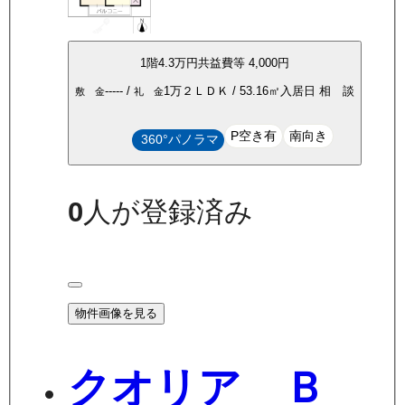
1
階
4.3万
円
共益費等
4,000円
-----
/
1万
２ＬＤＫ
/
53.16
㎡
入居日
相 談
敷 金
礼 金
P空き有
南向き
360°パノラマ
0
人が登録済み
物件画像を見る
クオリア Ｂ