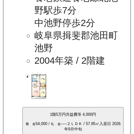
野駅歩7分
中池野停歩2分
岐阜県揖斐郡池田町
池野
2004年築
/ 2階建
1
階
5万
円
共益費等
4,000円
54,000
/
-----
２ＬＤＫ
/
57.85
㎡
入居日
2026
敷 金
礼 金
年9月中旬