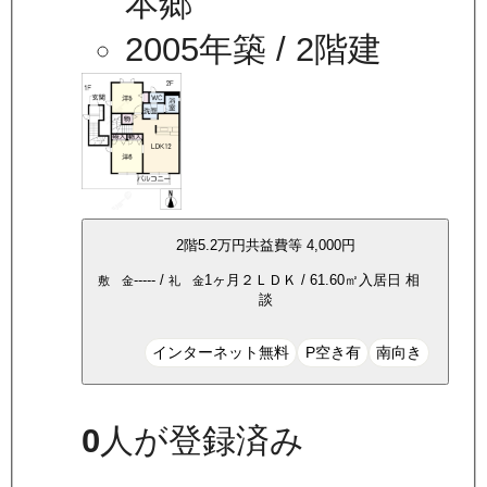
本郷
2005年築
/ 2階建
2
階
5.2万
円
共益費等
4,000円
-----
/
1ヶ月
２ＬＤＫ
/
61.60
㎡
入居日
相
敷 金
礼 金
談
インターネット無料
P空き有
南向き
0
人が登録済み