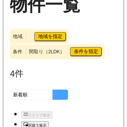
物件一覧
地域を指定
地域
条件を指定
条件
間取り（2LDK）
4
件
リストで表示
写真で表示