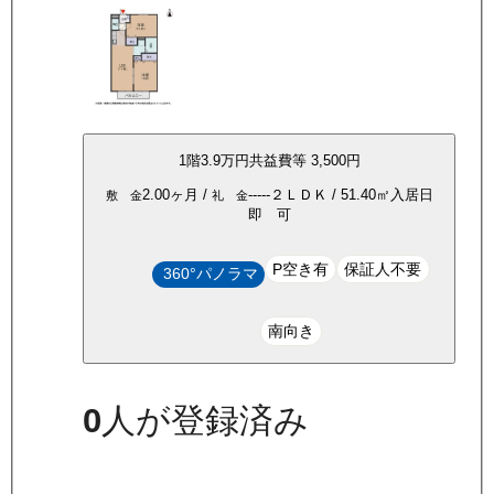
1
階
3.9万
円
共益費等
3,500円
2.00ヶ月
/
-----
２ＬＤＫ
/
51.40
㎡
入居日
敷 金
礼 金
即 可
P空き有
保証人不要
360°パノラマ
南向き
0
人が登録済み