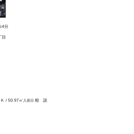
歩4分
丁目
ＤＫ
/
50.97
㎡
相 談
入居日