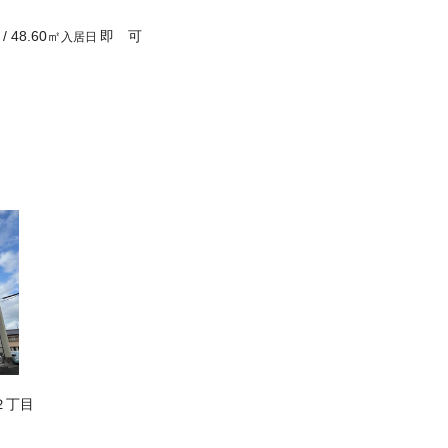
/
48.60
㎡
即 可
入居日
２丁目