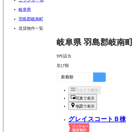
ニッショー.jp
岐阜県
羽島郡岐南町
賃貸物件一覧
岐阜県
羽島郡岐南
9
件該当
並び順
リストで表示
写真で表示
地図で表示
グレイスコートＢ棟