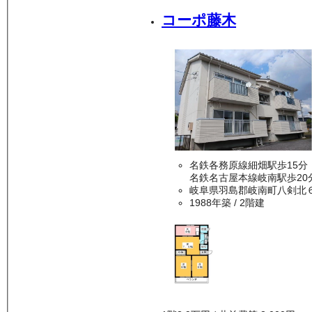
コーポ藤木
名鉄各務原線細畑駅歩15分
名鉄名古屋本線岐南駅歩20
岐阜県羽島郡岐南町八剣北
1988年築
/ 2階建