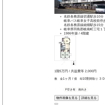
名鉄各務原線切通駅歩10分
岐阜バス岐阜女子高校前停
名鉄各務原線細畑駅歩15分
岐阜県羽島郡岐南町三宅１
1986年築
/ 4階建
1
階
5万
円
/ 共益費等
2,000円
1ヶ月
/
10割
３
敷 金
償 却
間取り
P空き有
南向き
物件画像を見る
詳細を見る