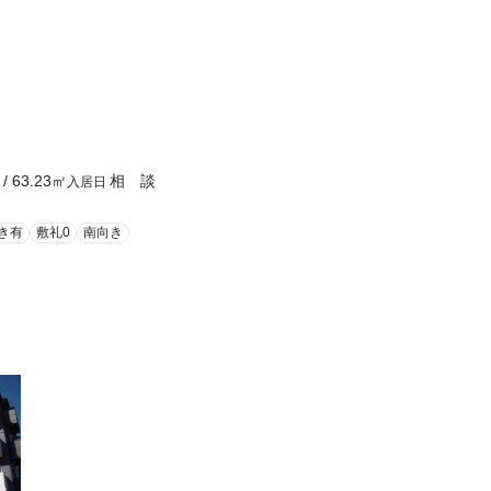
/
63.23
㎡
相 談
入居日
き有
敷礼0
南向き