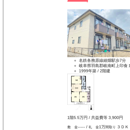
名鉄各務原線細畑駅歩7分
岐阜県羽島郡岐南町上印食
1999年築
/ 2階建
1
階
5.5万
円
/ 共益費等
3,900円
-----
/
1万
３ＤＫ
敷 金
礼 金
間取り