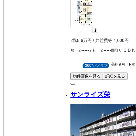
2
階
5.6万
円
/ 共益費等
4,000円
-----
/
-----
３ＤＫ
敷 金
礼 金
間取り
高齢者可
P空
360°パノラマ
物件画像を見る
詳細を見る
サンライズ栄