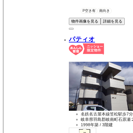
P空き有
南向き
物件画像を見る
詳細を見る
パティオ
名鉄名古屋本線笠松駅歩7分
岐阜県羽島郡岐南町石原瀬
1998年築
/ 3階建