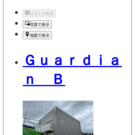
リストで表示
写真で表示
地図で表示
Ｇｕａｒｄｉａ
ｎ Ｂ