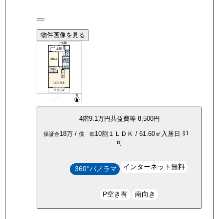
物件画像を見る
4
階
9.1万
円
共益費等
8,500円
18万
/
10割
１ＬＤＫ
/
61.60
㎡
入居日
即
保証金
償 却
可
インターネット無料
360°パノラマ
P空き有
南向き