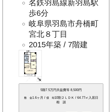
名鉄羽島線新羽島駅
歩6分
岐阜県羽島市舟橋町
宮北８丁目
2015年築
/ 7階建
5
階
7.5万
円
共益費等
8,500円
1.6ヶ月
/
10割
２ＬＤＫ
/
64.77
㎡
入居日
敷 金
償 却
相 談