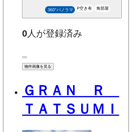
P空き有
角部屋
360°パノラマ
0
人が登録済み
物件画像を見る
ＧＲＡＮ Ｒ
ＴＡＴＳＵＭＩ