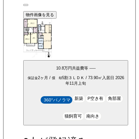
物件画像を見る
10.8万
円
共益費等
-----
2ヶ月
/
5割
３ＬＤＫ
/
73.90
㎡
入居日
2026
保証金
償 却
年11月上旬
新築
P空き有
角部屋
360°パノラマ
猫飼育可
南向き