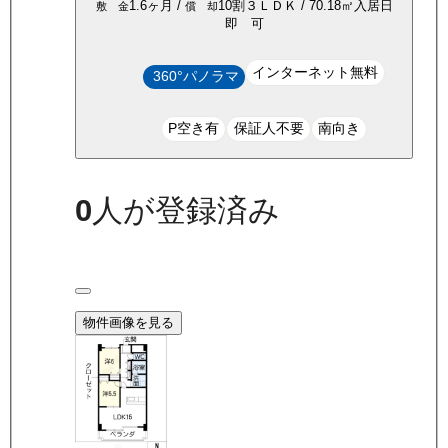
1.6ヶ月
/
10割
３ＬＤＫ
/
70.18
㎡
入居日
敷 金
償 却
即 可
インターネット無料
360°パノラマ
P空き有
保証人不要
南向き
0
人が登録済み
物件画像を見る