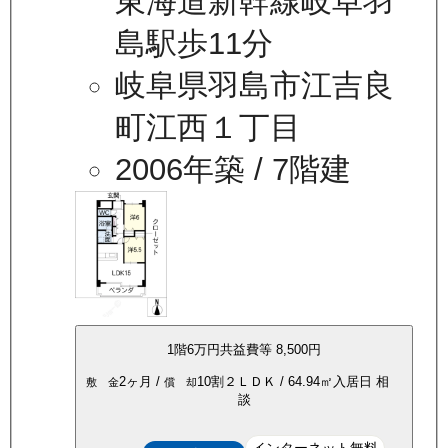
東海道新幹線岐阜羽
島駅歩11分
岐阜県羽島市江吉良
町江西１丁目
2006年築
/ 7階建
1
階
6万
円
共益費等
8,500円
2ヶ月
/
10割
２ＬＤＫ
/
64.94
㎡
入居日
相
敷 金
償 却
談