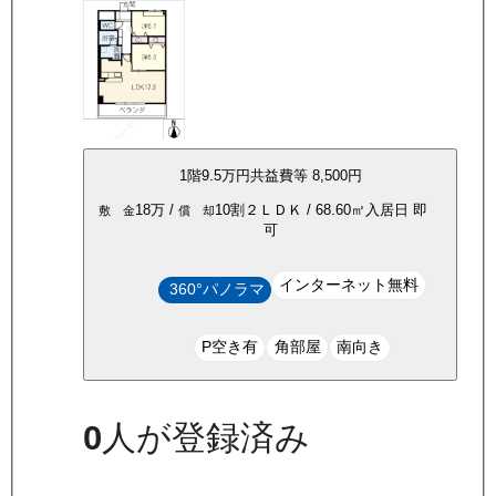
1
階
9.5万
円
共益費等
8,500円
18万
/
10割
２ＬＤＫ
/
68.60
㎡
入居日
即
敷 金
償 却
可
インターネット無料
360°パノラマ
P空き有
角部屋
南向き
0
人が登録済み