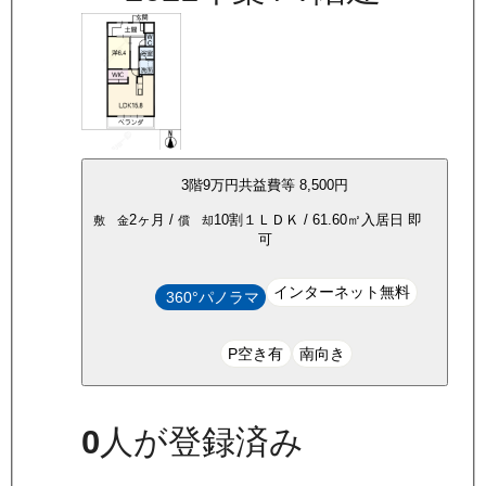
3
階
9万
円
共益費等
8,500円
2ヶ月
/
10割
１ＬＤＫ
/
61.60
㎡
入居日
即
敷 金
償 却
可
インターネット無料
360°パノラマ
P空き有
南向き
0
人が登録済み