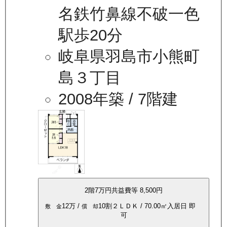
名鉄竹鼻線不破一色
駅歩20分
岐阜県羽島市小熊町
島３丁目
2008年築
/ 7階建
2
階
7万
円
共益費等
8,500円
12万
/
10割
２ＬＤＫ
/
70.00
㎡
入居日
即
敷 金
償 却
可