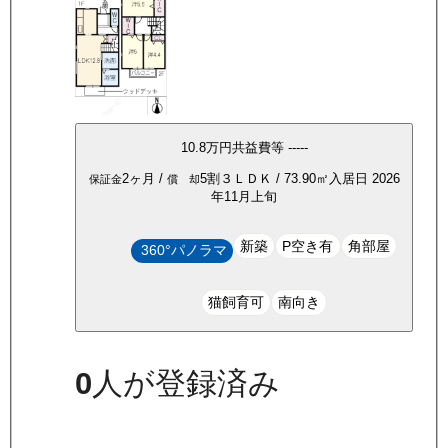
10.8万
円
共益費等
-----
2ヶ月
/
5割
３ＬＤＫ
/
73.90
㎡
入居日
2026
保証金
償 却
年11月上旬
新築
P空き有
角部屋
360°パノラマ
猫飼育可
南向き
0
人が登録済み