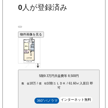
0
人が登録済み
物件画像を見る
5
階
9.3万
円
共益費等
8,500円
18万
/
10割
１ＬＤＫ
/
61.60
㎡
入居日
即
敷 金
償 却
可
インターネット無料
360°パノラマ