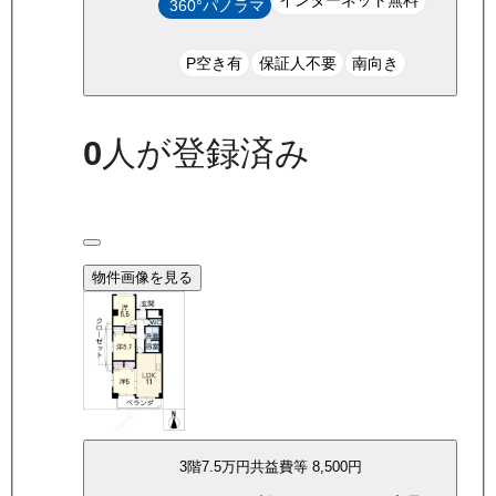
インターネット無料
360°パノラマ
P空き有
保証人不要
南向き
0
人が登録済み
物件画像を見る
3
階
7.5万
円
共益費等
8,500円