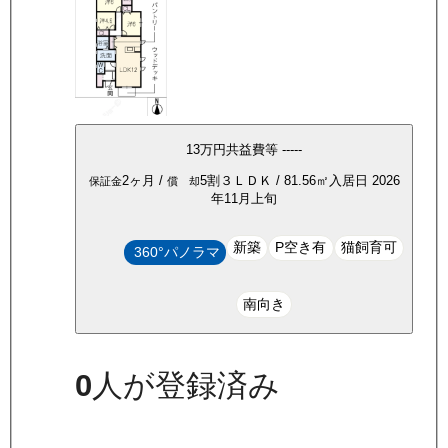
13万
円
共益費等
-----
2ヶ月
/
5割
３ＬＤＫ
/
81.56
㎡
入居日
2026
保証金
償 却
年11月上旬
新築
P空き有
猫飼育可
360°パノラマ
南向き
0
人が登録済み