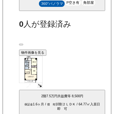
P空き有
角部屋
360°パノラマ
0
人が登録済み
物件画像を見る
2
階
7.5万
円
共益費等
8,500円
1.6ヶ月
/
10割
２ＬＤＫ
/
64.77
㎡
入居日
保証金
償 却
即 可