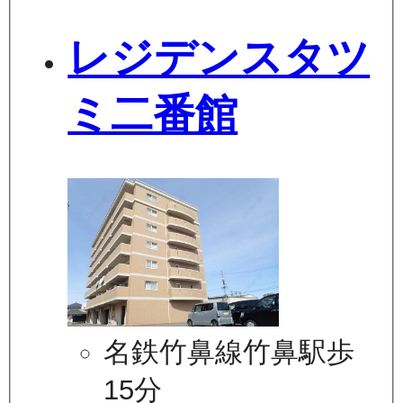
レジデンスタツ
ミ二番館
名鉄竹鼻線竹鼻駅歩
15分