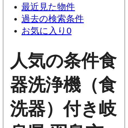
最近見た物件
過去の検索条件
お気に入り
0
人気の条件
食
器洗浄機（食
洗器）付き
岐