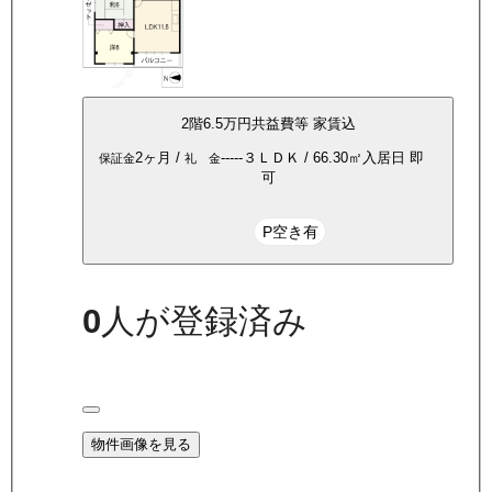
2
階
6.5万
円
共益費等
家賃込
2ヶ月
/
-----
３ＬＤＫ
/
66.30
㎡
入居日
即
保証金
礼 金
可
P空き有
0
人が登録済み
物件画像を見る