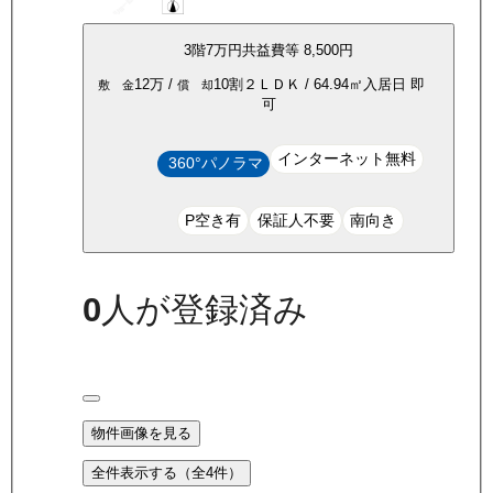
3
階
7万
円
共益費等
8,500円
12万
/
10割
２ＬＤＫ
/
64.94
㎡
入居日
即
敷 金
償 却
可
インターネット無料
360°パノラマ
P空き有
保証人不要
南向き
0
人が登録済み
物件画像を見る
全件表示する（全
4
件）