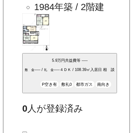
1984年築
/ 2階建
5.9万
円
共益費等
-----
-----
/
-----
４ＤＫ
/
108.39
㎡
入居日
相 談
敷 金
礼 金
P空き有
敷礼0
都市ガス
南向き
0
人が登録済み