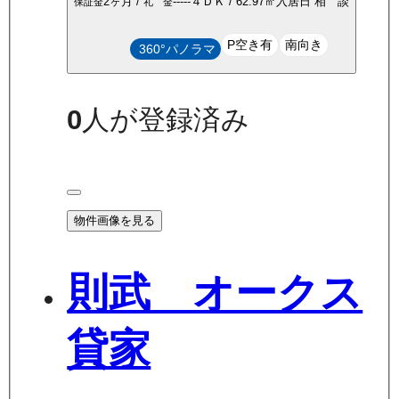
2ヶ月
/
-----
４ＤＫ
/
62.97
㎡
入居日
相 談
保証金
礼 金
P空き有
南向き
360°パノラマ
0
人が登録済み
物件画像を見る
則武 オークス
貸家