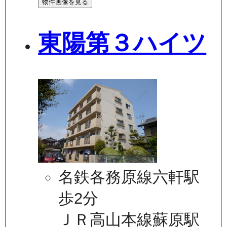
物件画像を見る
東陽第３ハイツ
名鉄各務原線六軒駅
歩2分
ＪＲ高山本線蘇原駅