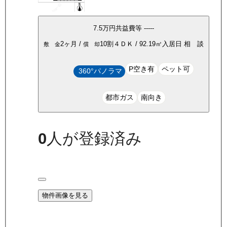
7.5万
円
共益費等
-----
2ヶ月
/
10割
４ＤＫ
/
92.19
㎡
入居日
相 談
敷 金
償 却
P空き有
ペット可
360°パノラマ
都市ガス
南向き
0
人が登録済み
物件画像を見る