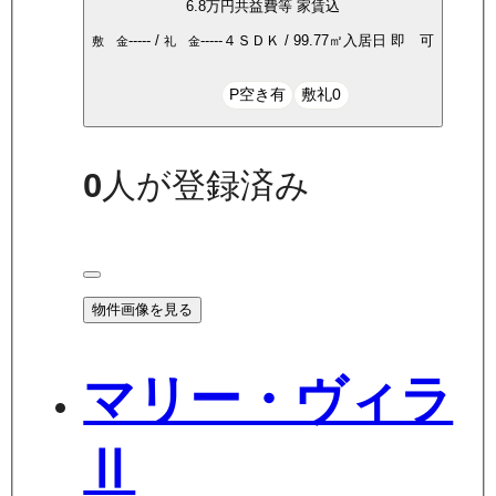
6.8万
円
共益費等
家賃込
-----
/
-----
４ＳＤＫ
/
99.77
㎡
入居日
即 可
敷 金
礼 金
P空き有
敷礼0
0
人が登録済み
物件画像を見る
マリー・ヴィラ
Ⅱ