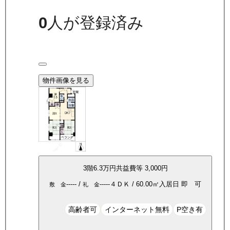
0
人が登録済み
物件画像を見る
3
階
6.3万
円
共益費等
3,000円
-----
/
-----
４ＤＫ
/
60.00
㎡
入居日
即 可
敷 金
礼 金
高齢者可
インターネット無料
P空き有