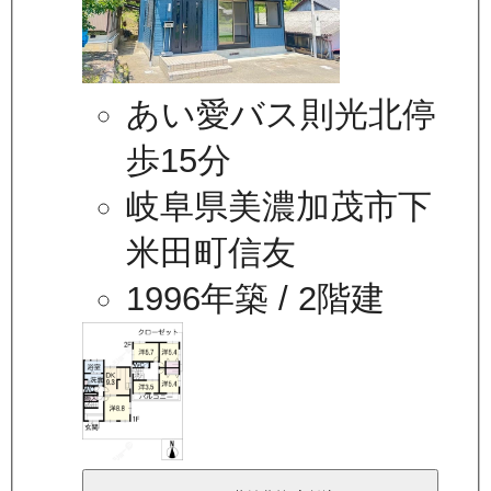
あい愛バス則光北停
歩15分
岐阜県美濃加茂市下
米田町信友
1996年築
/ 2階建