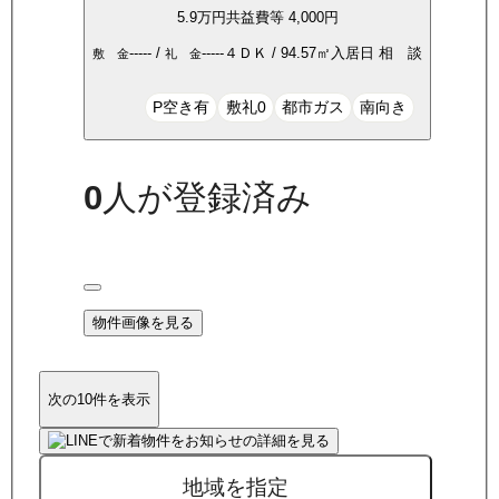
5.9万
円
共益費等
4,000円
-----
/
-----
４ＤＫ
/
94.57
㎡
入居日
相 談
敷 金
礼 金
P空き有
敷礼0
都市ガス
南向き
0
人が登録済み
物件画像を見る
次の10件を表示
地域を指定