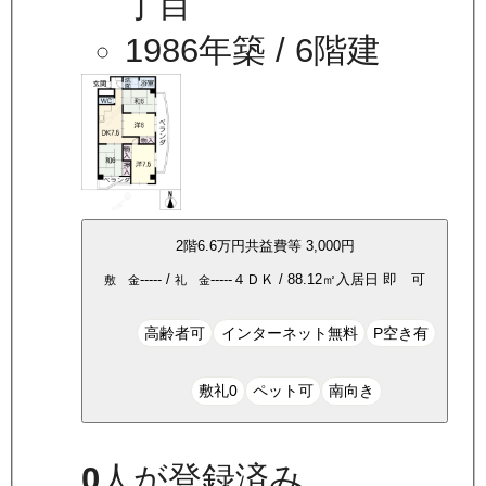
丁目
1986年築
/ 6階建
2
階
6.6万
円
共益費等
3,000円
-----
/
-----
４ＤＫ
/
88.12
㎡
入居日
即 可
敷 金
礼 金
高齢者可
インターネット無料
P空き有
敷礼0
ペット可
南向き
0
人が登録済み