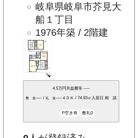
岐阜県岐阜市芥見大
船１丁目
1976年築
/ 2階建
4.5万
円
共益費等
-----
-----
/
-----
４ＤＫ
/
74.93
㎡
入居日
相 談
敷 金
礼 金
P空き有
敷礼0