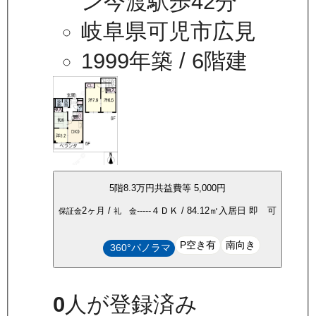
ン今渡駅歩42分
岐阜県可児市広見
1999年築
/ 6階建
5
階
8.3万
円
共益費等
5,000円
2ヶ月
/
-----
４ＤＫ
/
84.12
㎡
入居日
即 可
保証金
礼 金
P空き有
南向き
360°パノラマ
0
人が登録済み