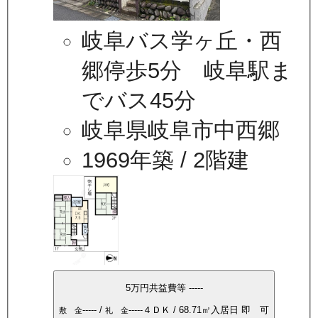
岐阜バス学ヶ丘・西
郷停歩5分 岐阜駅ま
でバス45分
岐阜県岐阜市中西郷
1969年築
/ 2階建
5万
円
共益費等
-----
-----
/
-----
４ＤＫ
/
68.71
㎡
入居日
即 可
敷 金
礼 金