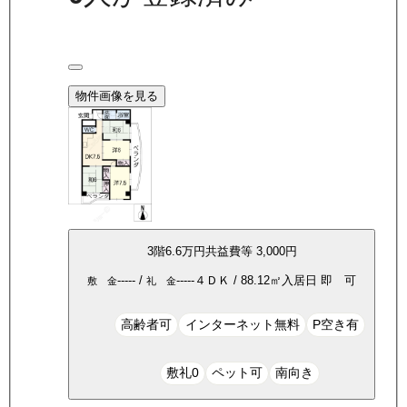
物件画像を見る
3
階
6.6万
円
共益費等
3,000円
-----
/
-----
４ＤＫ
/
88.12
㎡
入居日
即 可
敷 金
礼 金
高齢者可
インターネット無料
P空き有
敷礼0
ペット可
南向き