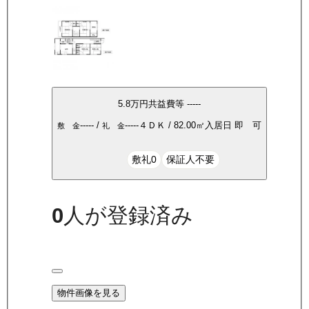
5.8万
円
共益費等
-----
-----
/
-----
４ＤＫ
/
82.00
㎡
入居日
即 可
敷 金
礼 金
敷礼0
保証人不要
0
人が登録済み
物件画像を見る