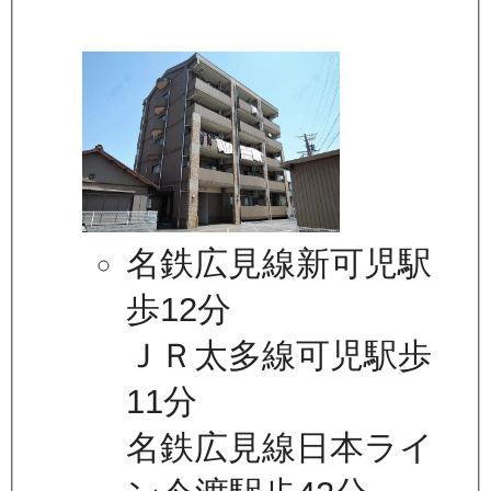
名鉄広見線新可児駅
歩12分
ＪＲ太多線可児駅歩
11分
名鉄広見線日本ライ