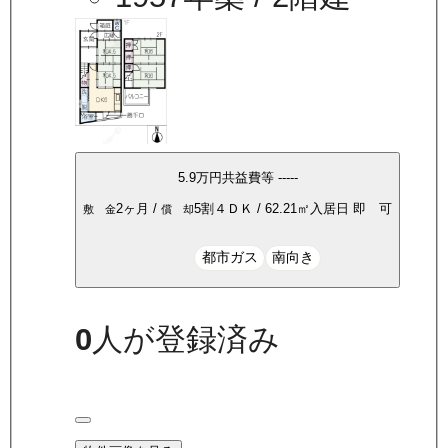
5.9万
円
共益費等
-----
2ヶ月
/
5割
４ＤＫ
/
62.21
㎡
入居日
即 可
敷 金
償 却
都市ガス
南向き
0
人が登録済み