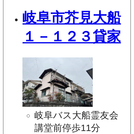
岐阜市芥見大船
１－１２３貸家
岐阜バス大船霊友会
講堂前停歩11分