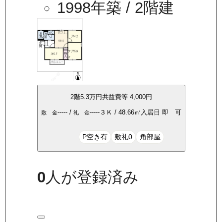
1998年築
/ 2階建
2
階
5.3万
円
共益費等
4,000円
-----
/
-----
３Ｋ
/
48.66
㎡
入居日
即 可
敷 金
礼 金
P空き有
敷礼0
角部屋
0
人が登録済み