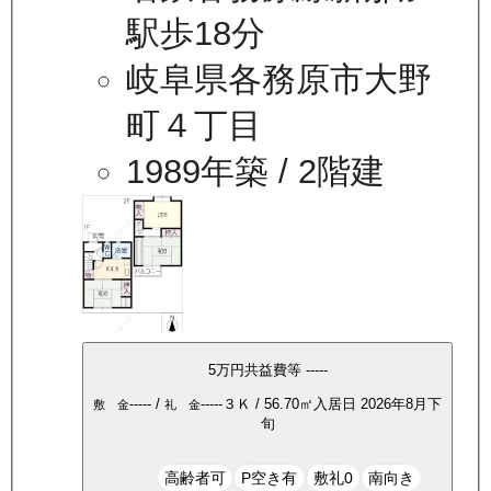
駅歩18分
岐阜県各務原市大野
町４丁目
1989年築
/ 2階建
5万
円
共益費等
-----
-----
/
-----
３Ｋ
/
56.70
㎡
入居日
2026年8月下
敷 金
礼 金
旬
高齢者可
P空き有
敷礼0
南向き