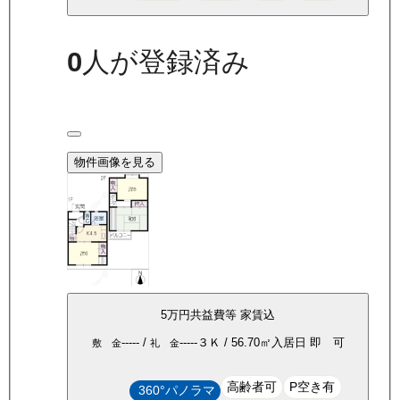
0
人が登録済み
物件画像を見る
5万
円
共益費等
家賃込
-----
/
-----
３Ｋ
/
56.70
㎡
入居日
即 可
敷 金
礼 金
高齢者可
P空き有
360°パノラマ