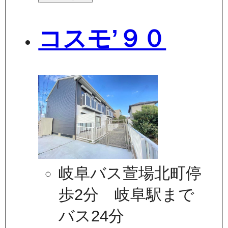
コスモ’９０
岐阜バス萱場北町停
歩2分 岐阜駅まで
バス24分