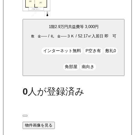
1
階
2.9万
円
共益費等
3,000円
-----
/
-----
３Ｋ
/
52.17
㎡
入居日
即 可
敷 金
礼 金
インターネット無料
P空き有
敷礼0
角部屋
南向き
0
人が登録済み
物件画像を見る