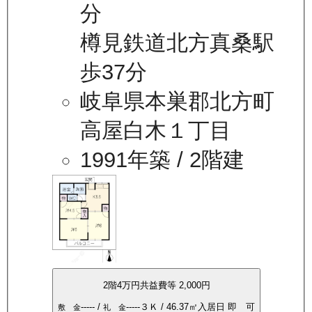
分
樽見鉄道北方真桑駅
歩37分
岐阜県本巣郡北方町
高屋白木１丁目
1991年築
/ 2階建
2
階
4万
円
共益費等
2,000円
-----
/
-----
３Ｋ
/
46.37
㎡
入居日
即 可
敷 金
礼 金