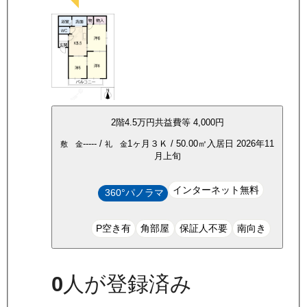
2
階
4.5万
円
共益費等
4,000円
-----
/
1ヶ月
３Ｋ
/
50.00
㎡
入居日
2026年11
敷 金
礼 金
月上旬
インターネット無料
360°パノラマ
P空き有
角部屋
保証人不要
南向き
0
人が登録済み