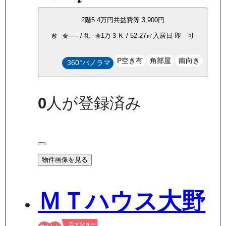
2
階
5.4万
円
共益費等
3,900円
-----
/
1万
３Ｋ
/
52.27
㎡
入居日
即 可
敷 金
礼 金
P空き有
角部屋
南向き
360°パノラマ
0
人が登録済み
物件画像を見る
ＭＴハウス大野