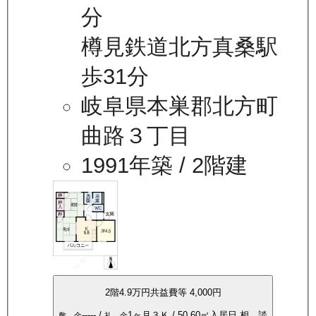
分
樽見鉄道北方真桑駅
歩31分
岐阜県本巣郡北方町
曲路３丁目
1991年築
/ 2階建
2
階
4.9万
円
共益費等
4,000円
-----
/
1ヶ月
３Ｋ
/
50.60
㎡
入居日
相 談
敷 金
礼 金