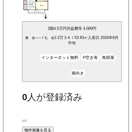
2
階
4.5万
円
共益費等
4,000円
-----
/
2.2万
３Ｋ
/
53.83
㎡
入居日
2026年9月
敷 金
礼 金
中旬
インターネット無料
P空き有
角部屋
南向き
0
人が登録済み
物件画像を見る