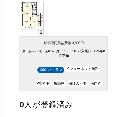
1
階
5万
円
共益費等
3,900円
-----
/
0.5ヶ月
３Ｋ
/
53.01
㎡
入居日
2026年8
敷 金
礼 金
月下旬
インターネット無料
360°パノラマ
P空き有
角部屋
保証人不要
南向き
0
人が登録済み