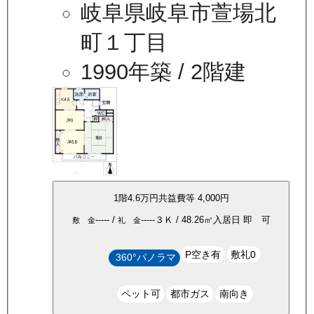
岐阜県岐阜市萱場北
町１丁目
1990年築
/ 2階建
1
階
4.6万
円
共益費等
4,000円
-----
/
-----
３Ｋ
/
48.26
㎡
入居日
即 可
敷 金
礼 金
P空き有
敷礼0
360°パノラマ
ペット可
都市ガス
南向き