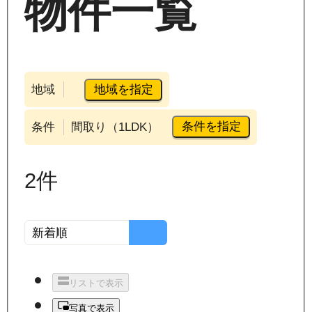
物件一覧
地域を指定
地域
条件を指定
条件
間取り（1LDK）
2
件
リストで表示
写真で表示