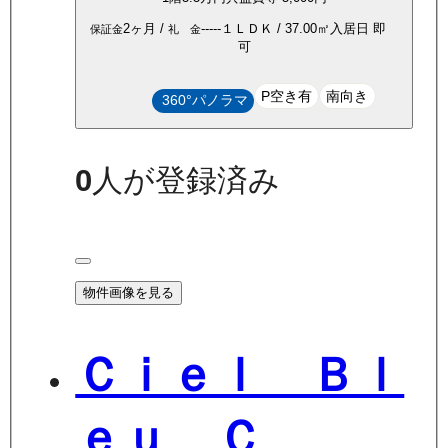
2ヶ月
/
-----
１ＬＤＫ
/
37.00
㎡
入居日
即
保証金
礼 金
可
P空き有
南向き
360°パノラマ
0
人が登録済み
物件画像を見る
Ｃｉｅｌ Ｂｌ
ｅｕ Ｃ