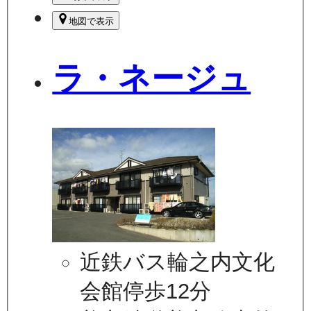
地図で表示
ラ・ネージュ
近鉄バス輪之内文化
会館停歩12分