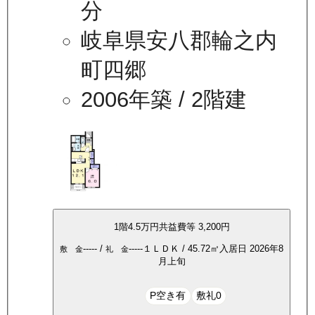
分
岐阜県安八郡輪之内
町四郷
2006年築
/ 2階建
1
階
4.5万
円
共益費等
3,200円
-----
/
-----
１ＬＤＫ
/
45.72
㎡
入居日
2026年8
敷 金
礼 金
月上旬
P空き有
敷礼0