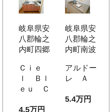
岐阜県安
岐阜県安
八郡輪之
八郡輪之
内町四郷
内町南波
Ｃｉｅ
アルドー
ｌ Ｂｌ
レ Ａ
ｅｕ Ｃ
5.4万
円
4.5万
円