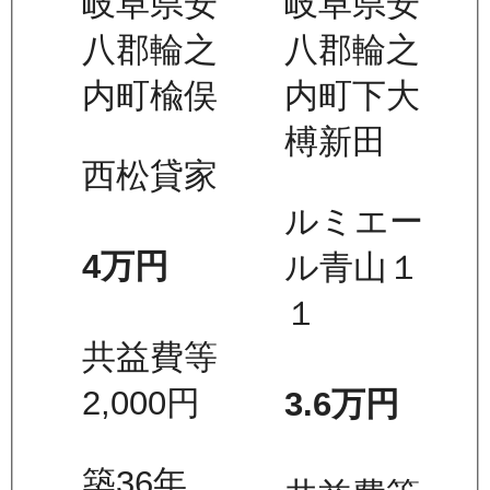
岐阜県安
岐阜県安
八郡輪之
八郡輪之
内町楡俣
内町下大
榑新田
西松貸家
ルミエー
4万
円
ル青山１
１
共益費等
2,000
円
3.6万
円
築36年