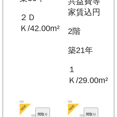
共益費等
家賃込
円
２Ｄ
Ｋ
/
42.00
m²
2
階
築21年
１
Ｋ
/
29.00
m²
間取り
間取り