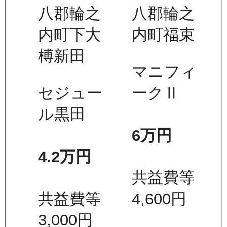
八郡輪之
八郡輪之
内町下大
内町福束
榑新田
マニフィ
セジュー
ークⅡ
ル黒田
6万
円
4.2万
円
共益費等
共益費等
4,600
円
3,000
円