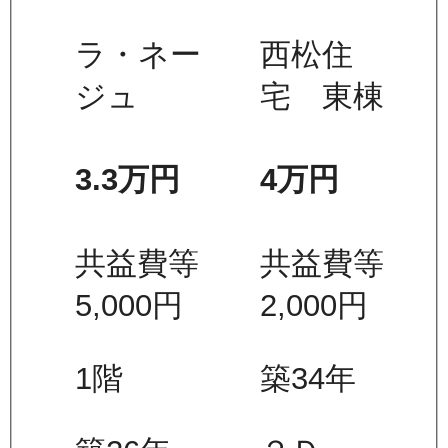
ラ・ネー
西松住
ジュ
宅 東棟
3.3万
円
4万
円
共益費等
共益費等
5,000
円
2,000
円
1
階
築34年