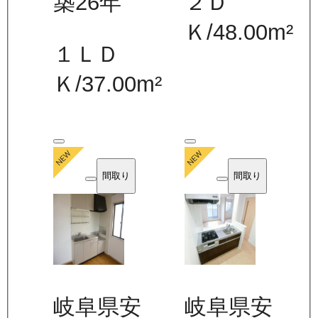
築26年
２Ｄ
Ｋ
/
48.00
m²
１ＬＤ
Ｋ
/
37.00
m²
間取り
間取り
岐阜県安
岐阜県安