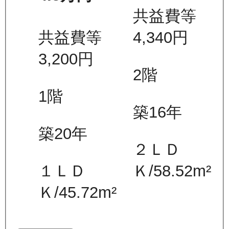
共益費等
共益費等
4,340
円
3,200
円
2
階
1
階
築16年
築20年
２ＬＤ
１ＬＤ
Ｋ
/
58.52
m²
Ｋ
/
45.72
m²