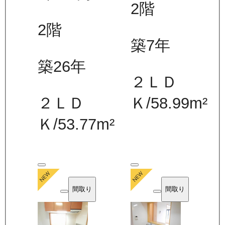
2
階
2
階
築7年
築26年
２ＬＤ
２ＬＤ
Ｋ
/
58.99
m²
Ｋ
/
53.77
m²
間取り
間取り