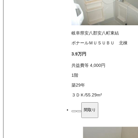
岐阜県安八郡安八町東結
ボナールＭＵＳＵＢＵ 北棟
3.9万
円
共益費等
4,000
円
1
階
築29年
３ＤＫ
/
55.29
m²
間取り