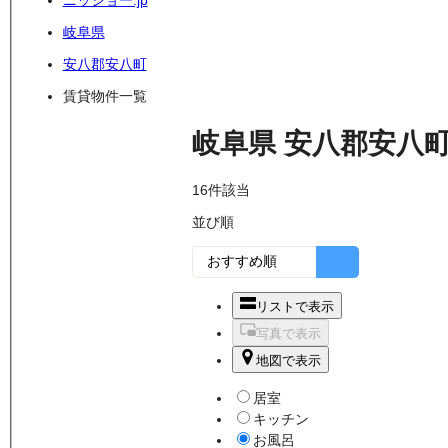
ニッショー.jp
岐阜県
安八郡安八町
賃貸物件一覧
岐阜県
安八郡安八
16
件該当
並び順
リストで表示
写真で表示
地図で表示
居室
キッチン
お風呂