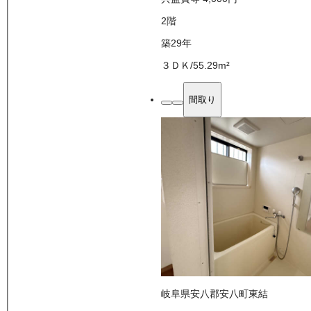
2
階
築29年
３ＤＫ
/
55.29
m²
間取り
岐阜県安八郡安八町東結