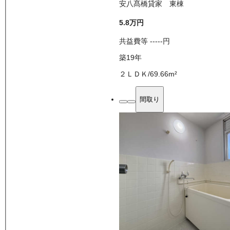
安八髙橋貸家 東棟
5.8万
円
共益費等
-----
円
築19年
２ＬＤＫ
/
69.66
m²
間取り