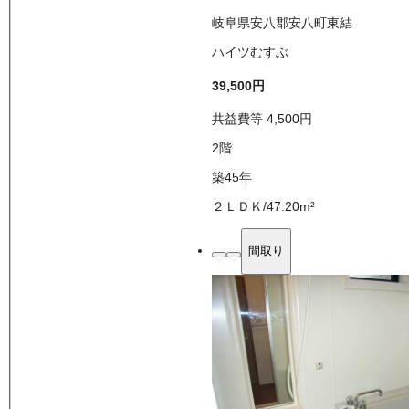
岐阜県安八郡安八町東結
ハイツむすぶ
39,500
円
共益費等
4,500
円
2
階
築45年
２ＬＤＫ
/
47.20
m²
間取り