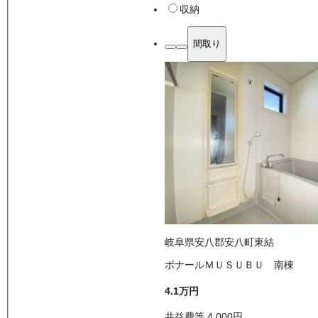
収納
間取り
岐阜県安八郡安八町東結
ボナールＭＵＳＵＢＵ 南棟
4.1万
円
共益費等
4,000
円