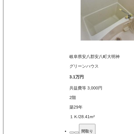
岐阜県安八郡安八町大明神
グリーンハウス
3.1万
円
共益費等
3,000
円
2
階
築29年
１Ｋ
/
28.41
m²
間取り