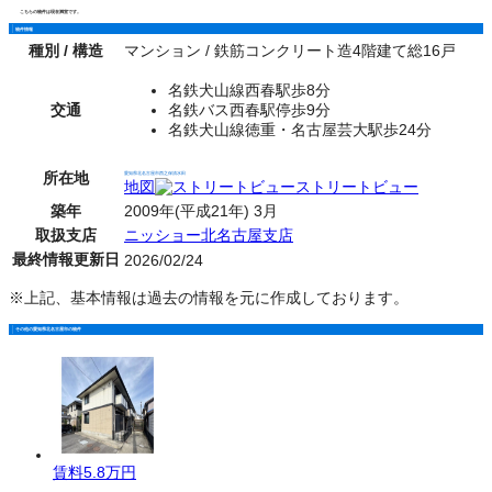
こちらの物件は現在満室です。
物件情報
種別 / 構造
マンション / 鉄筋コンクリート造4階建て総16戸
名鉄犬山線西春駅歩8分
交通
名鉄バス西春駅停歩9分
名鉄犬山線徳重・名古屋芸大駅歩24分
所在地
愛知県北名古屋市西之保清水田
地図
ストリートビュー
築年
2009年(平成21年) 3月
取扱支店
ニッショー北名古屋支店
最終情報更新日
2026/02/24
※上記、基本情報は過去の情報を元に作成しております。
その他の愛知県北名古屋市の物件
賃料
5.8万円