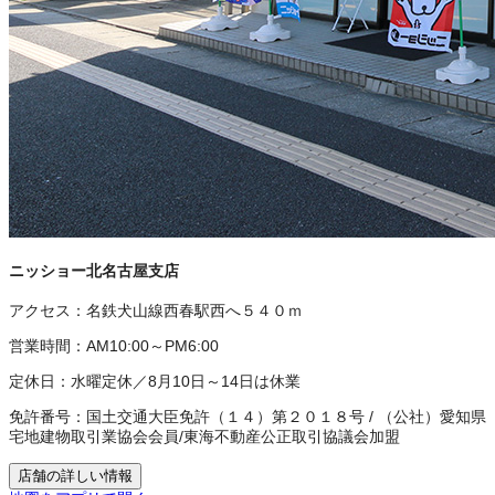
ニッショー北名古屋支店
アクセス：
名鉄犬山線西春駅西へ５４０ｍ
営業時間：
AM10:00～PM6:00
定休日：
水曜定休／8月10日～14日は休業
免許番号：
国土交通大臣免許（１４）第２０１８号
/
（公社）愛知県
宅地建物取引業協会会員
/
東海不動産公正取引協議会加盟
店舗の詳しい情報