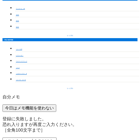
ワンルーム・1K
1LDK
2LDK
3LDK
もっと見る
周辺の物件情報
ソレーユ沖
レヴァータⅠ
ウエストスプリング
シリバ
シルキーハウス B
ソレイユ・カーサ
もっと見る
自分メモ
今日はメモ機能を使わない
登録に失敗しました。
恐れ入りますが再度ご入力ください。
［全角100文字まで］