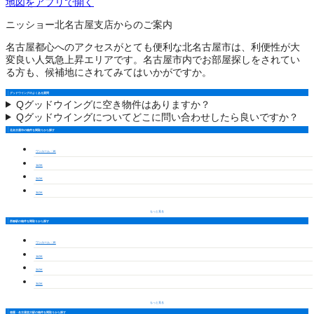
地図をアプリで開く
ニッショー北名古屋支店からのご案内
名古屋都心へのアクセスがとても便利な北名古屋市は、利便性が大
変良い人気急上昇エリアです。名古屋市内でお部屋探しをされてい
る方も、候補地にされてみてはいかがですか。
グッドウイングのよくある質問
Q
グッドウイングに空き物件はありますか？
Q
グッドウイングについてどこに問い合わせしたら良いですか？
北名古屋市の物件を間取りから探す
ワンルーム・1K
1LDK
2LDK
3LDK
もっと見る
西春駅の物件を間取りから探す
ワンルーム・1K
1LDK
2LDK
3LDK
もっと見る
徳重・名古屋芸大駅の物件を間取りから探す