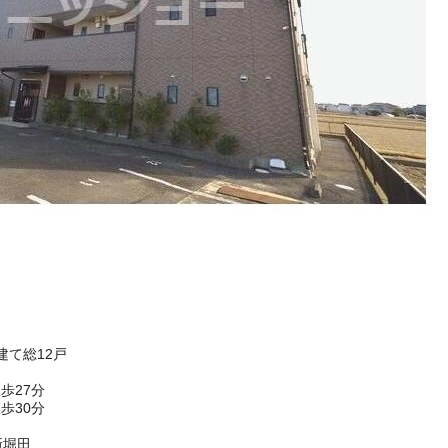
建て総12戸
歩27分
歩30分
新堀田