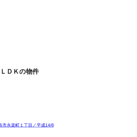
ＬＤＫの物件
市永楽町１丁目／平成14/8