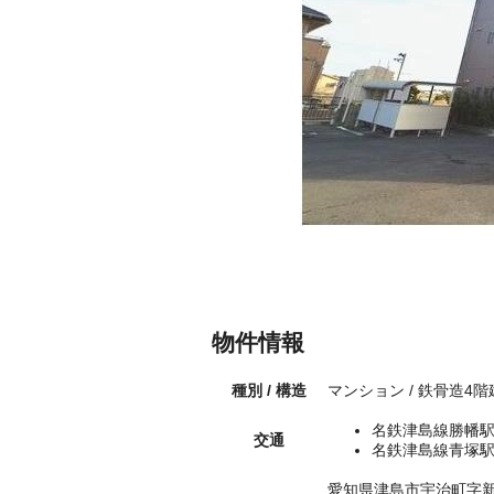
物件情報
種別 / 構造
マンション / 鉄骨造4階
名鉄津島線勝幡駅
交通
名鉄津島線青塚駅
愛知県津島市宇治町字