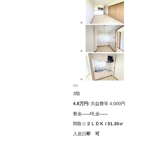
3
階
4.8万
円
/ 共益費等
4,000円
敷金
-----
/
礼金
-----
間取り
２ＬＤＫ
/
51.30
㎡
入居日
即 可