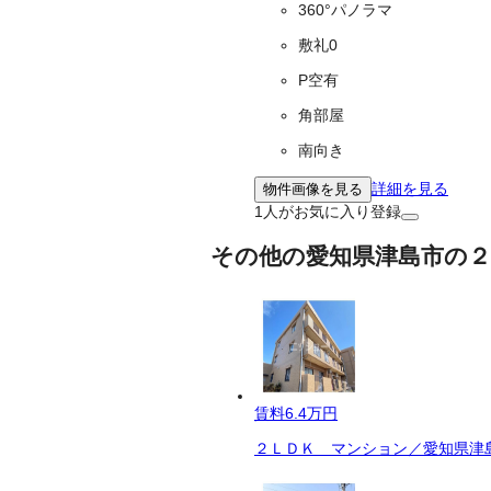
360°パノラマ
敷礼0
P空有
角部屋
南向き
詳細を見る
物件画像を見る
1
人がお気に入り登録
その他の愛知県津島市の２
賃料
6.4万円
２ＬＤＫ マンション／愛知県津島