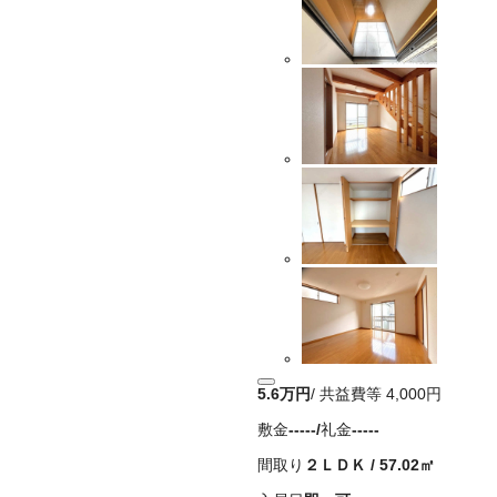
5.6万
円
/ 共益費等
4,000円
敷金
-----
/
礼金
-----
間取り
２ＬＤＫ
/
57.02
㎡