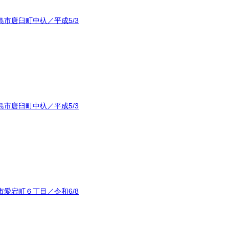
市唐臼町中杁／平成5/3
市唐臼町中杁／平成5/3
愛宕町６丁目／令和6/8