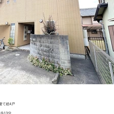
階建て総4戸
歩13分