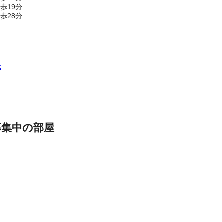
歩19分
歩28分
示
募集中の部屋