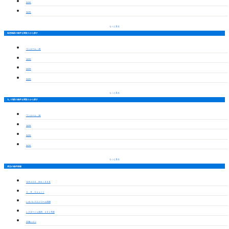
2LDK
3LDK
もっと見る
枇杷島駅の物件を間取りから探す
ワンルーム・1K
1LDK
2LDK
3LDK
もっと見る
丸ノ内駅の物件を間取りから探す
ワンルーム・1K
1LDK
2LDK
3LDK
もっと見る
周辺の物件情報
ＧＲＡＣＥ ＭＡＩＳＯＮ
Ｃ．Ｒ．Ｃｏｕｒｔ
レオパレスエトワール清洲
レスタージュ清州 ２０１号室
古城ハイツ