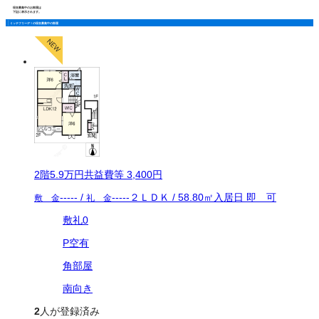
現在募集中のお部屋は
下記に表示されます。
ミッテフリーデⅠの現在募集中の部屋
2
階
5.9万
円
共益費等
3,400円
-----
/
-----
２ＬＤＫ
/
58.80
㎡
入居日
即 可
敷 金
礼 金
敷礼0
P空有
角部屋
南向き
2
人が登録済み