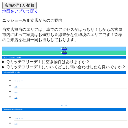
店舗の詳しい情報
地図をアプリで開く
ニッショーあま支店からのご案内
当支店担当のエリアは、車でのアクセスがばっちり！しかも名古屋
市内に比べて家賃はお値打ち＆緑豊かな住環境のエリアです！皆様
のご来店を社員一同お待ちしております。
フォームで
来店予約
（無料）
フォームで
空室確認
（無料）
ミッテフリーデⅠのよくある質問
Q
ミッテフリーデⅠに空き物件はありますか？
Q
ミッテフリーデⅠについてどこに問い合わせしたら良いですか？
清須市の物件を間取りから探す
ワンルーム・1K
1LDK
2LDK
3LDK
もっと見る
尾張星の宮駅の物件を間取りから探す
ワンルーム・1K
1LDK