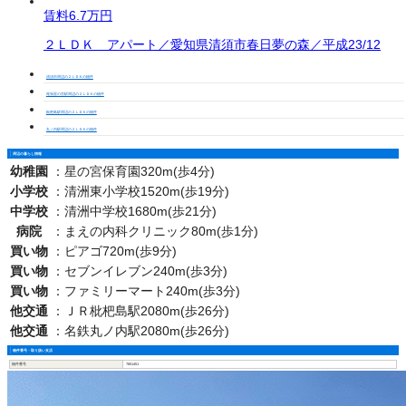
賃料
6.7万円
２ＬＤＫ アパート／愛知県清須市春日夢の森／平成23/12
清須市周辺の２ＬＤＫの物件
尾張星の宮駅周辺の２ＬＤＫの物件
枇杷島駅周辺の２ＬＤＫの物件
丸ノ内駅周辺の２ＬＤＫの物件
周辺の暮らし情報
幼稚園
：
星の宮保育園320m(歩4分)
小学校
：
清洲東小学校1520m(歩19分)
中学校
：
清洲中学校1680m(歩21分)
病院
：
まえの内科クリニック80m(歩1分)
買い物
：
ピアゴ720m(歩9分)
買い物
：
セブンイレブン240m(歩3分)
買い物
：
ファミリーマート240m(歩3分)
他交通
：
ＪＲ枇杷島駅2080m(歩26分)
他交通
：
名鉄丸ノ内駅2080m(歩26分)
物件番号・取り扱い支店
物件番号
7801451