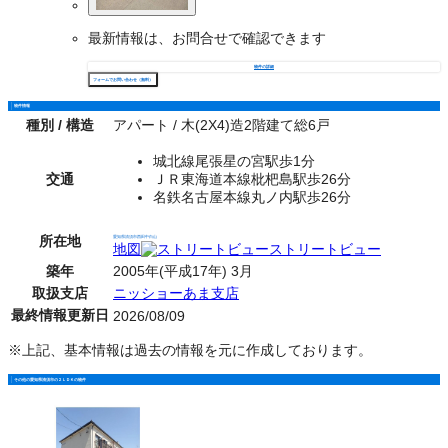
最新情報は、お問合せで確認できます
物件の詳細
フォームでお問い合わせ（無料）
物件情報
種別 / 構造
アパート / 木(2X4)造2階建て総6戸
城北線尾張星の宮駅歩1分
交通
ＪＲ東海道本線枇杷島駅歩26分
名鉄名古屋本線丸ノ内駅歩26分
所在地
愛知県清須市西田中白山
地図
ストリートビュー
築年
2005年(平成17年) 3月
取扱支店
ニッショーあま支店
最終情報更新日
2026/08/09
※上記、基本情報は過去の情報を元に作成しております。
その他の愛知県清須市の２ＬＤＫの物件