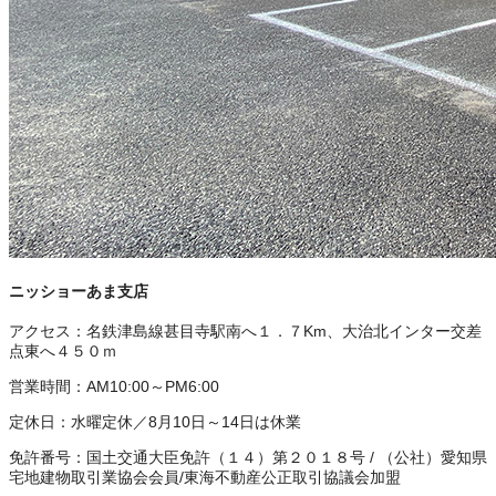
ニッショーあま支店
アクセス：
名鉄津島線甚目寺駅南へ１．７Km、大治北インター交差
点東へ４５０ｍ
営業時間：
AM10:00～PM6:00
定休日：
水曜定休／8月10日～14日は休業
免許番号：
国土交通大臣免許（１４）第２０１８号
/
（公社）愛知県
宅地建物取引業協会会員
/
東海不動産公正取引協議会加盟