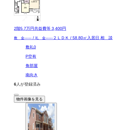
2
階
5.7万
円
共益費等
3,400円
-----
/
-----
２ＬＤＫ
/
58.80
㎡
入居日
相 談
敷 金
礼 金
敷礼0
P空有
角部屋
南向き
6
人が登録済み
物件画像を見る