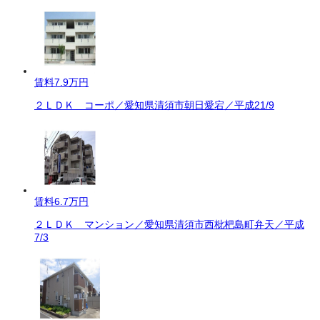
賃料
7.9万円
２ＬＤＫ コーポ／愛知県清須市朝日愛宕／平成21/9
賃料
6.7万円
２ＬＤＫ マンション／愛知県清須市西枇杷島町弁天／平成
7/3