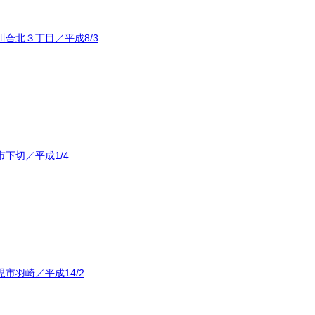
合北３丁目／平成8/3
下切／平成1/4
市羽崎／平成14/2