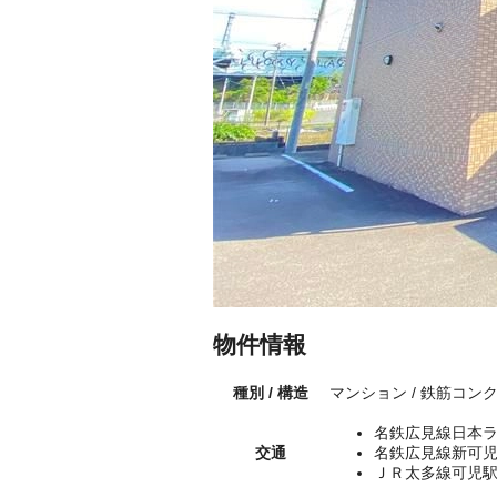
物件情報
種別 / 構造
マンション / 鉄筋コン
名鉄広見線日本ラ
交通
名鉄広見線新可児
ＪＲ太多線可児駅