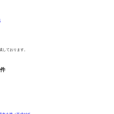
示
成しております。
件