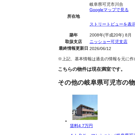
岐阜県可児市川合
Googleマップで見る
所在地
ストリートビューを表
築年
2008年(平成20年) 8月
取扱支店
ニッショー可児支店
最終情報更新日
2026/06/12
※上記、基本情報は過去の情報を元に作
こちらの物件は現在満室です。
その他の岐阜県可児市の物
賃料
4.7万円