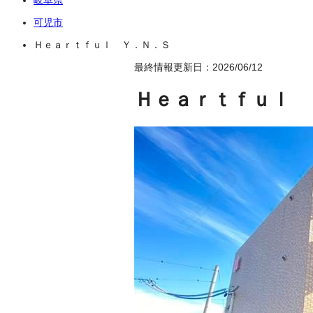
可児市
Ｈｅａｒｔｆｕｌ Ｙ．Ｎ．Ｓ
最終情報更新日：2026/06/12
Ｈｅａｒｔｆｕｌ 