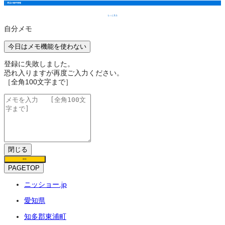
周辺の物件情報
もっと見る
自分メモ
今日はメモ機能を使わない
登録に失敗しました。
恐れ入りますが再度ご入力ください。
［全角100文字まで］
閉じる
保存
PAGETOP
ニッショー.jp
愛知県
知多郡東浦町