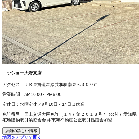
ニッショー大府支店
アクセス：
ＪＲ東海道本線共和駅南東へ３００ｍ
営業時間：
AM10:00～PM6:00
定休日：
水曜定休／8月10日～14日は休業
免許番号：
国土交通大臣免許（１４）第２０１８号
/
（公社）愛知県
宅地建物取引業協会会員
/
東海不動産公正取引協議会加盟
店舗の詳しい情報
地図をアプリで開く