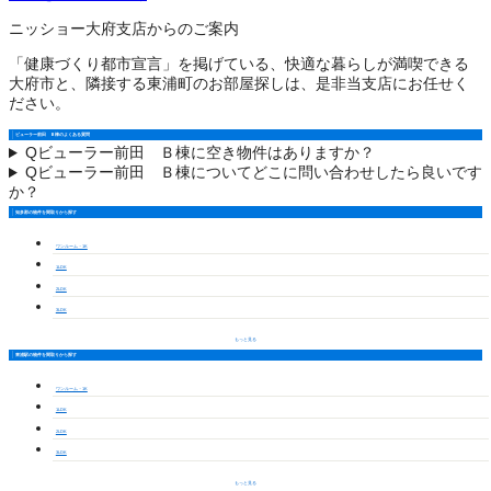
ニッショー大府支店からのご案内
「健康づくり都市宣言」を掲げている、快適な暮らしが満喫できる
大府市と、隣接する東浦町のお部屋探しは、是非当支店にお任せく
ださい。
ビューラー前田 Ｂ棟のよくある質問
Q
ビューラー前田 Ｂ棟に空き物件はありますか？
Q
ビューラー前田 Ｂ棟についてどこに問い合わせしたら良いです
か？
知多郡の物件を間取りから探す
ワンルーム・1K
1LDK
2LDK
3LDK
もっと見る
東浦駅の物件を間取りから探す
ワンルーム・1K
1LDK
2LDK
3LDK
もっと見る