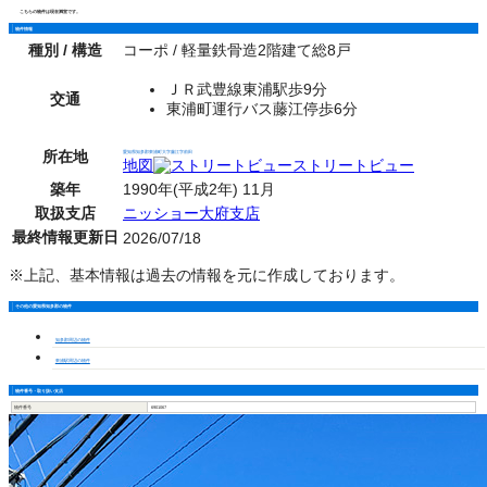
こちらの物件は現在満室です。
物件情報
種別 / 構造
コーポ / 軽量鉄骨造2階建て総8戸
ＪＲ武豊線東浦駅歩9分
交通
東浦町運行バス藤江停歩6分
所在地
愛知県知多郡東浦町大字藤江字前田
地図
ストリートビュー
築年
1990年(平成2年) 11月
取扱支店
ニッショー大府支店
最終情報更新日
2026/07/18
※上記、基本情報は過去の情報を元に作成しております。
その他の愛知県知多郡の物件
知多郡周辺の物件
東浦駅周辺の物件
物件番号・取り扱い支店
物件番号
6901067