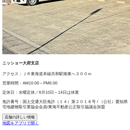
ニッショー大府支店
アクセス：
ＪＲ東海道本線共和駅南東へ３００ｍ
営業時間：
AM10:00～PM6:00
定休日：
水曜定休／8月10日～14日は休業
免許番号：
国土交通大臣免許（１４）第２０１８号
/
（公社）愛知県
宅地建物取引業協会会員
/
東海不動産公正取引協議会加盟
店舗の詳しい情報
地図をアプリで開く