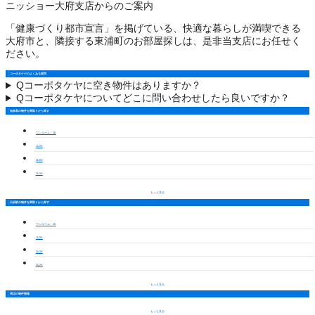
ニッショー大府支店からのご案内
「健康づくり都市宣言」を掲げている、快適な暮らしが満喫できる
大府市と、隣接する東浦町のお部屋探しは、是非当支店にお任せく
ださい。
コーポタケヤのよくある質問
Q
コーポタケヤに空き物件はありますか？
Q
コーポタケヤについてどこに問い合わせしたら良いですか？
知多郡の物件を間取りから探す
ワンルーム・1K
1LDK
2LDK
3LDK
もっと見る
石浜駅の物件を間取りから探す
ワンルーム・1K
1LDK
2LDK
3LDK
もっと見る
周辺の物件情報
もっと見る