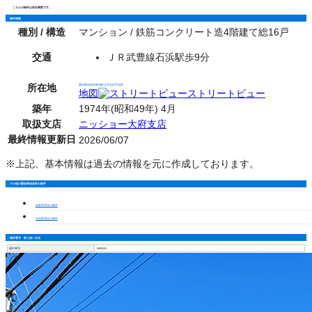
こちらの物件は現在満室です。
物件情報
種別 / 構造
マンション / 鉄筋コンクリート造4階建て総16戸
交通
ＪＲ武豊線石浜駅歩9分
所在地
愛知県知多郡東浦町大字石浜字須賀
地図
ストリートビュー
築年
1974年(昭和49年) 4月
取扱支店
ニッショー大府支店
最終情報更新日
2026/06/07
※上記、基本情報は過去の情報を元に作成しております。
その他の愛知県知多郡の物件
知多郡周辺の物件
石浜駅周辺の物件
物件番号・取り扱い支店
物件番号
6900591