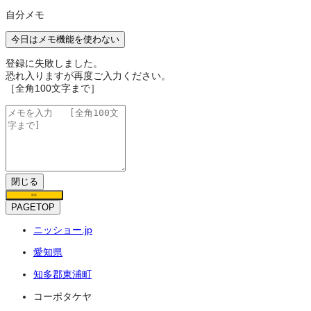
自分メモ
今日はメモ機能を使わない
登録に失敗しました。
恐れ入りますが再度ご入力ください。
［全角100文字まで］
閉じる
保存
PAGETOP
ニッショー.jp
愛知県
知多郡東浦町
コーポタケヤ