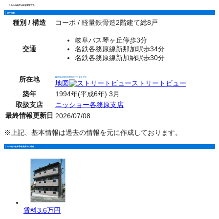
こちらの物件は現在満室です。
物件情報
種別 / 構造
コーポ / 軽量鉄骨造2階建て総8戸
岐阜バス琴ヶ丘停歩3分
交通
名鉄各務原線新那加駅歩34分
名鉄各務原線新加納駅歩30分
所在地
岐阜県各務原市那加琴が丘町１丁目
地図
ストリートビュー
築年
1994年(平成6年) 3月
取扱支店
ニッショー各務原支店
最終情報更新日
2026/07/08
※上記、基本情報は過去の情報を元に作成しております。
その他の岐阜県各務原市の物件
賃料
3.6万円