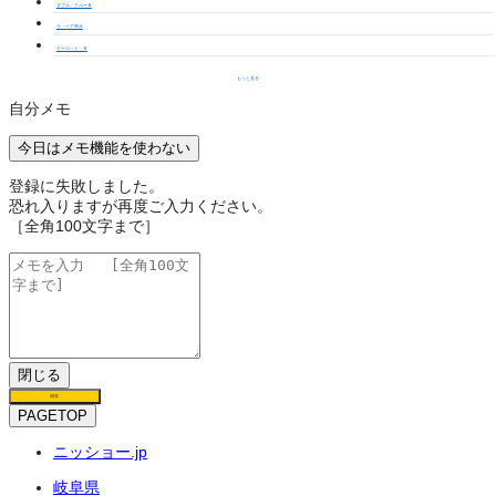
ダブル・クルーＢ
ラ・ペア幸水
キャロット Ｂ
もっと見る
自分メモ
今日はメモ機能を使わない
登録に失敗しました。
恐れ入りますが再度ご入力ください。
［全角100文字まで］
閉じる
保存
PAGETOP
ニッショー.jp
岐阜県