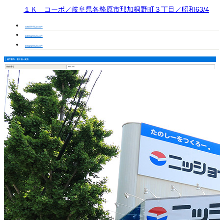
１Ｋ コーポ／岐阜県各務原市那加桐野町３丁目／昭和63/4
各務原市周辺の物件
新那加駅周辺の物件
新加納駅周辺の物件
物件番号・取り扱い支店
物件番号
6802003