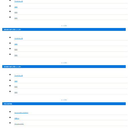
ワンルーム・1K
1LDK
2LDK
3LDK
もっと見る
新那加駅の物件を間取りから探す
ワンルーム・1K
1LDK
2LDK
3LDK
もっと見る
新加納駅の物件を間取りから探す
ワンルーム・1K
1LDK
2LDK
3LDK
もっと見る
周辺の物件情報
セジュールＭＩＺＵＮＯⅡ
白陽ビル
マンションＬＯＴ