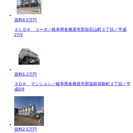
賃料
8.5万円
２ＬＤＫ コーポ／岐阜県各務原市那加石山町２丁目／平成
27/3
賃料
5.2万円
３ＤＫ マンション／岐阜県各務原市那加前洞新町３丁目／平
成5/9
賃料
2.5万円