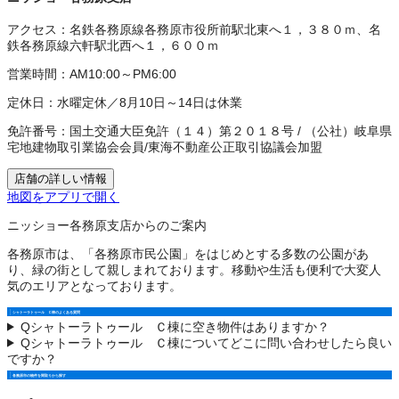
アクセス：
名鉄各務原線各務原市役所前駅北東へ１，３８０ｍ、名
鉄各務原線六軒駅北西へ１，６００ｍ
営業時間：
AM10:00～PM6:00
定休日：
水曜定休／8月10日～14日は休業
免許番号：
国土交通大臣免許（１４）第２０１８号
/
（公社）岐阜県
宅地建物取引業協会会員
/
東海不動産公正取引協議会加盟
店舗の詳しい情報
地図をアプリで開く
ニッショー各務原支店からのご案内
各務原市は、「各務原市民公園」をはじめとする多数の公園があ
り、緑の街として親しまれております。移動や生活も便利で大変人
気のエリアとなっております。
シャトーラトゥール Ｃ棟のよくある質問
Q
シャトーラトゥール Ｃ棟に空き物件はありますか？
Q
シャトーラトゥール Ｃ棟についてどこに問い合わせしたら良い
ですか？
各務原市の物件を間取りから探す