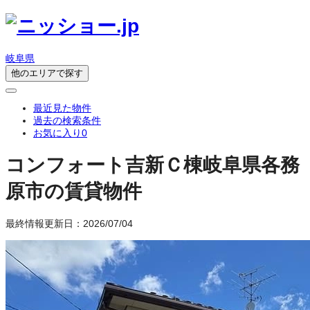
岐阜県
他のエリアで探す
最近見た物件
過去の検索条件
お気に入り
0
コンフォート吉新Ｃ棟
岐阜県各務
原市の賃貸物件
最終情報更新日：2026/07/04