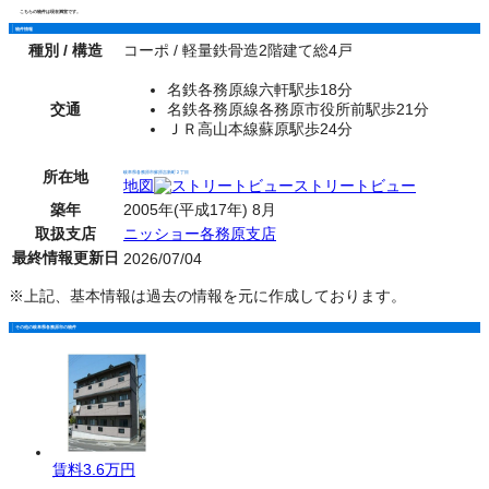
こちらの物件は現在満室です。
物件情報
種別 / 構造
コーポ / 軽量鉄骨造2階建て総4戸
名鉄各務原線六軒駅歩18分
交通
名鉄各務原線各務原市役所前駅歩21分
ＪＲ高山本線蘇原駅歩24分
所在地
岐阜県各務原市蘇原吉新町２丁目
地図
ストリートビュー
築年
2005年(平成17年) 8月
取扱支店
ニッショー各務原支店
最終情報更新日
2026/07/04
※上記、基本情報は過去の情報を元に作成しております。
その他の岐阜県各務原市の物件
賃料
3.6万円