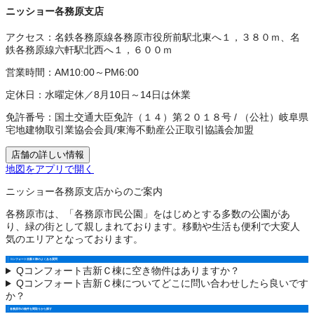
ニッショー各務原支店
アクセス：
名鉄各務原線各務原市役所前駅北東へ１，３８０ｍ、名
鉄各務原線六軒駅北西へ１，６００ｍ
営業時間：
AM10:00～PM6:00
定休日：
水曜定休／8月10日～14日は休業
免許番号：
国土交通大臣免許（１４）第２０１８号
/
（公社）岐阜県
宅地建物取引業協会会員
/
東海不動産公正取引協議会加盟
店舗の詳しい情報
地図をアプリで開く
ニッショー各務原支店からのご案内
各務原市は、「各務原市民公園」をはじめとする多数の公園があ
り、緑の街として親しまれております。移動や生活も便利で大変人
気のエリアとなっております。
コンフォート吉新Ｃ棟のよくある質問
Q
コンフォート吉新Ｃ棟に空き物件はありますか？
Q
コンフォート吉新Ｃ棟についてどこに問い合わせしたら良いです
か？
各務原市の物件を間取りから探す