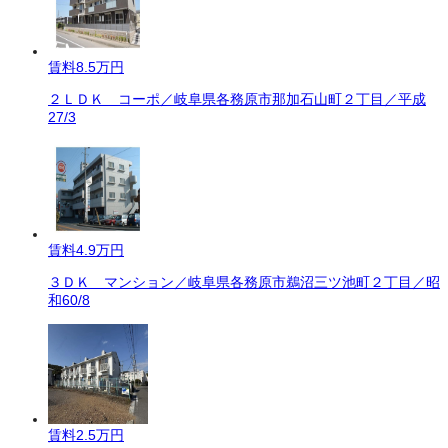
賃料
8.5万円
２ＬＤＫ コーポ／岐阜県各務原市那加石山町２丁目／平成
27/3
賃料
4.9万円
３ＤＫ マンション／岐阜県各務原市鵜沼三ツ池町２丁目／昭
和60/8
賃料
2.5万円