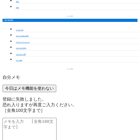
2LDK
3LDK
もっと見る
周辺の物件情報
Ｔ－ＷＩＮＧ
プチメゾン桜ヶ丘Ｂ棟
Ｃａｓａ Ｐｒｅｃｉｏ
エステイタスKN-6
プルミエⅢ B棟
メゾン河合
もっと見る
自分メモ
今日はメモ機能を使わない
登録に失敗しました。
恐れ入りますが再度ご入力ください。
［全角100文字まで］