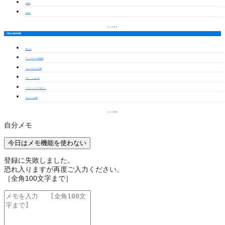
2LDK
3LDK
もっと見る
周辺の物件情報
牧ビル
ランドマーク東新町
ストークヒル大惣
アン・シャレＢ
グリーンパーク浪ノ上
セジュール東
もっと見る
自分メモ
今日はメモ機能を使わない
登録に失敗しました。
恐れ入りますが再度ご入力ください。
［全角100文字まで］