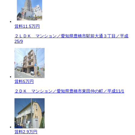
賃料
11.5万円
２ＬＤＫ マンション／愛知県豊橋市駅前大通３丁目／平成
25/9
賃料
5万円
２ＤＫ マンション／愛知県豊橋市東田仲の町／平成11/1
賃料
2.9万円