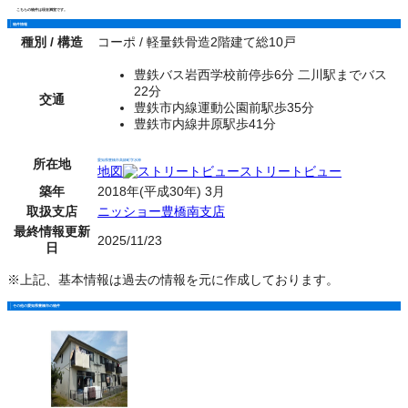
こちらの物件は現在満室です。
物件情報
種別 / 構造
コーポ / 軽量鉄骨造2階建て総10戸
豊鉄バス岩西学校前停歩6分 二川駅までバス
22分
交通
豊鉄市内線運動公園前駅歩35分
豊鉄市内線井原駅歩41分
所在地
愛知県豊橋市高師町字水神
地図
ストリートビュー
築年
2018年(平成30年) 3月
取扱支店
ニッショー豊橋南支店
最終情報更新
2025/11/23
日
※上記、基本情報は過去の情報を元に作成しております。
その他の愛知県豊橋市の物件