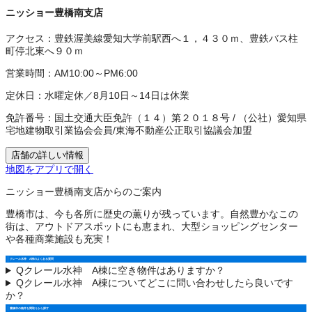
ニッショー豊橋南支店
アクセス：
豊鉄渥美線愛知大学前駅西へ１，４３０ｍ、豊鉄バス柱
町停北東へ９０ｍ
営業時間：
AM10:00～PM6:00
定休日：
水曜定休／8月10日～14日は休業
免許番号：
国土交通大臣免許（１４）第２０１８号
/
（公社）愛知県
宅地建物取引業協会会員
/
東海不動産公正取引協議会加盟
店舗の詳しい情報
地図をアプリで開く
ニッショー豊橋南支店からのご案内
豊橋市は、今も各所に歴史の薫りが残っています。自然豊かなこの
街は、アウトドアスポットにも恵まれ、大型ショッピングセンター
や各種商業施設も充実！
クレール水神 A棟のよくある質問
Q
クレール水神 A棟に空き物件はありますか？
Q
クレール水神 A棟についてどこに問い合わせしたら良いです
か？
豊橋市の物件を間取りから探す