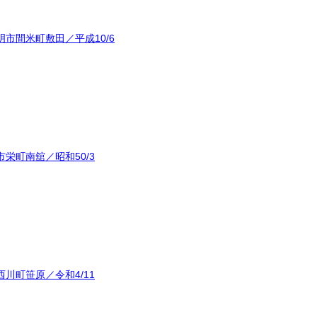
市間米町敷田／平成10/6
栄町南舘／昭和50/3
川町笹原／令和4/11