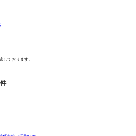
示
成しております。
件