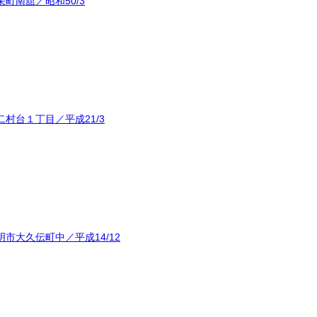
町南舘／昭和50/3
村台１丁目／平成21/3
市大久伝町中／平成14/12