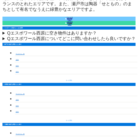
ランスのとれたエリアです。また、瀬戸市は陶器「せともの」のま
ちとして有名でなうえに緑豊かなエリアですよ。
フォームで
来店予約
（無料）
フォームで
空室確認
（無料）
エスポワール西原のよくある質問
Q
エスポワール西原に空き物件はありますか？
Q
エスポワール西原についてどこに問い合わせしたら良いですか？
瀬戸市の物件を間取りから探す
ワンルーム・1K
1LDK
2LDK
3LDK
もっと見る
水野駅の物件を間取りから探す
ワンルーム・1K
1LDK
2LDK
3LDK
もっと見る
三郷駅の物件を間取りから探す
ワンルーム・1K