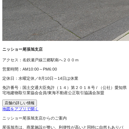
ニッショー尾張旭支店
アクセス：
名鉄瀬戸線三郷駅南へ２００ｍ
営業時間：
AM10:00～PM6:00
定休日：
水曜定休／8月10日～14日は休業
免許番号：
国土交通大臣免許（１４）第２０１８号
/
（公社）愛知県
宅地建物取引業協会会員
/
東海不動産公正取引協議会加盟
店舗の詳しい情報
地図をアプリで開く
ニッショー尾張旭支店からのご案内
尾張旭市は、商業施設が整い、利便性が高いと同時に自然もありバ