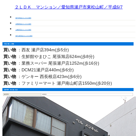
２ＬＤＫ マンション／愛知県瀬戸市東松山町／平成6/7
瀬戸市周辺の２ＬＤＫの物件
水野駅周辺の２ＬＤＫの物件
三郷駅周辺の２ＬＤＫの物件
瀬戸口駅周辺の２ＬＤＫの物件
周辺の暮らし情報
買い物
：
西友 瀬戸店394m(歩5分)
買い物
：
生鮮館やまひこ 尾張旭店624m(歩8分)
買い物
：
業務スーパー 尾張瀬戸店1252m(歩16分)
買い物
：
DCM21瀬戸店440m(歩6分)
買い物
：
ゲンキー 西長根店423m(歩6分)
買い物
：
ファミリーマート 瀬戸南山町店1550m(歩20分)
物件番号・取り扱い支店
物件番号
6250815