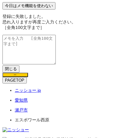
今日はメモ機能を使わない
登録に失敗しました。
恐れ入りますが再度ご入力ください。
［全角100文字まで］
閉じる
保存
PAGETOP
ニッショー.jp
愛知県
瀬戸市
エスポワール西原