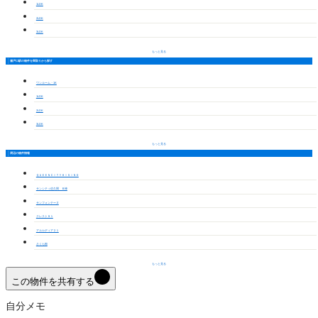
1LDK
2LDK
3LDK
もっと見る
瀬戸口駅の物件を間取りから探す
ワンルーム・1K
1LDK
2LDK
3LDK
もっと見る
周辺の物件情報
ＱＵＥＥＮＣＩＴＹＨＩＳＩＮＯ
サンシティ佐久間 Ｂ棟
サンフォンテーヌ
クレスト９１
アルカディア２１
さくら館
もっと見る
この物件を共有する
自分メモ