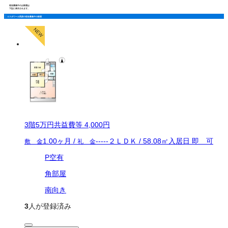
現在募集中のお部屋は
下記に表示されます。
エスポワール西原の現在募集中の部屋
3
階
5万
円
共益費等
4,000円
1.00ヶ月
/
-----
２ＬＤＫ
/
58.08
㎡
入居日
即 可
敷 金
礼 金
P空有
角部屋
南向き
3
人が登録済み