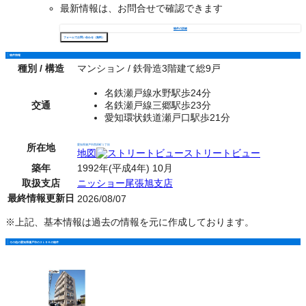
最新情報は、お問合せで確認できます
物件の詳細
フォームでお問い合わせ（無料）
物件情報
種別 / 構造
マンション / 鉄骨造3階建て総9戸
名鉄瀬戸線水野駅歩24分
交通
名鉄瀬戸線三郷駅歩23分
愛知環状鉄道瀬戸口駅歩21分
所在地
愛知県瀬戸市西原町１丁目
地図
ストリートビュー
築年
1992年(平成4年) 10月
取扱支店
ニッショー尾張旭支店
最終情報更新日
2026/08/07
※上記、基本情報は過去の情報を元に作成しております。
その他の愛知県瀬戸市の２ＬＤＫの物件