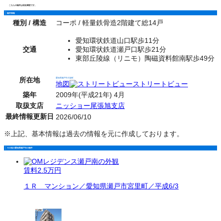
こちらの物件は現在満室です。
物件情報
種別 / 構造
コーポ / 軽量鉄骨造2階建て総14戸
愛知環状鉄道山口駅歩11分
交通
愛知環状鉄道瀬戸口駅歩21分
東部丘陵線（リニモ）陶磁資料館南駅歩49分
所在地
愛知県瀬戸市大坂町
地図
ストリートビュー
築年
2009年(平成21年) 4月
取扱支店
ニッショー尾張旭支店
最終情報更新日
2026/06/10
※上記、基本情報は過去の情報を元に作成しております。
その他の愛知県瀬戸市の物件
賃料
2.5万円
１Ｒ マンション／愛知県瀬戸市宮里町／平成6/3