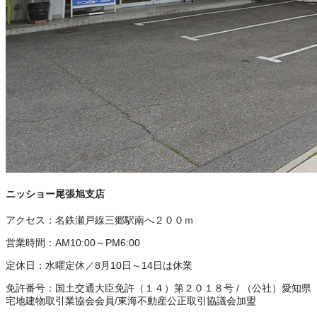
ニッショー尾張旭支店
アクセス：
名鉄瀬戸線三郷駅南へ２００ｍ
営業時間：
AM10:00～PM6:00
定休日：
水曜定休／8月10日～14日は休業
免許番号：
国土交通大臣免許（１４）第２０１８号
/
（公社）愛知県
宅地建物取引業協会会員
/
東海不動産公正取引協議会加盟