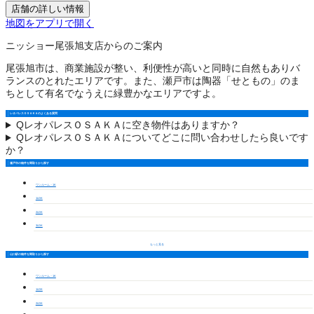
店舗の詳しい情報
地図をアプリで開く
ニッショー尾張旭支店からのご案内
尾張旭市は、商業施設が整い、利便性が高いと同時に自然もありバ
ランスのとれたエリアです。また、瀬戸市は陶器「せともの」のま
ちとして有名でなうえに緑豊かなエリアですよ。
レオパレスＯＳＡＫＡのよくある質問
Q
レオパレスＯＳＡＫＡに空き物件はありますか？
Q
レオパレスＯＳＡＫＡについてどこに問い合わせしたら良いです
か？
瀬戸市の物件を間取りから探す
ワンルーム・1K
1LDK
2LDK
3LDK
もっと見る
山口駅の物件を間取りから探す
ワンルーム・1K
1LDK
2LDK