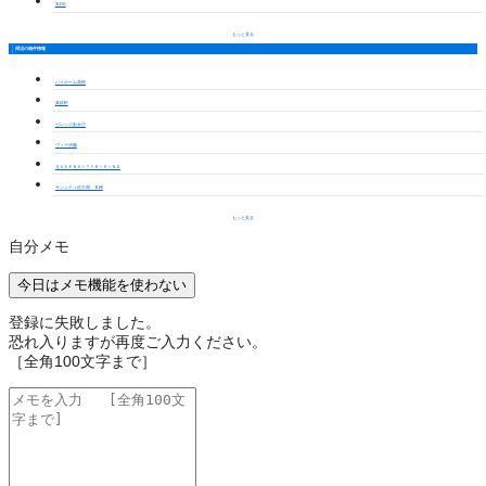
3LDK
もっと見る
周辺の物件情報
ハイホーム高根
真鈴軒
ビレッジあせび
ヴィラ伊藤
ＱＵＥＥＮＣＩＴＹＨＩＳＩＮＯ
サンシティ佐久間 Ｂ棟
もっと見る
自分メモ
今日はメモ機能を使わない
登録に失敗しました。
恐れ入りますが再度ご入力ください。
［全角100文字まで］