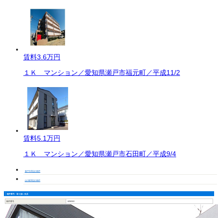
賃料
3.6万円
１Ｋ マンション／愛知県瀬戸市福元町／平成11/2
賃料
5.1万円
１Ｋ マンション／愛知県瀬戸市石田町／平成9/4
瀬戸市周辺の物件
山口駅周辺の物件
物件番号・取り扱い支店
物件番号
6250322