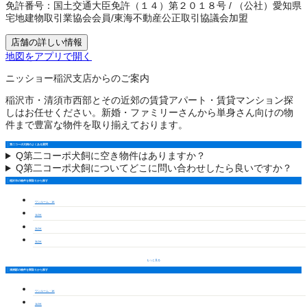
免許番号：
国土交通大臣免許（１４）第２０１８号
/
（公社）愛知県
宅地建物取引業協会会員
/
東海不動産公正取引協議会加盟
店舗の詳しい情報
地図をアプリで開く
ニッショー稲沢支店からのご案内
稲沢市・清須市西部とその近郊の賃貸アパート・賃貸マンション探
しはお任せください。新婚・ファミリーさんから単身さん向けの物
件まで豊富な物件を取り揃えております。
第二コーポ犬飼のよくある質問
Q
第二コーポ犬飼に空き物件はありますか？
Q
第二コーポ犬飼についてどこに問い合わせしたら良いですか？
稲沢市の物件を間取りから探す
ワンルーム・1K
1LDK
2LDK
3LDK
もっと見る
清洲駅の物件を間取りから探す
ワンルーム・1K
1LDK