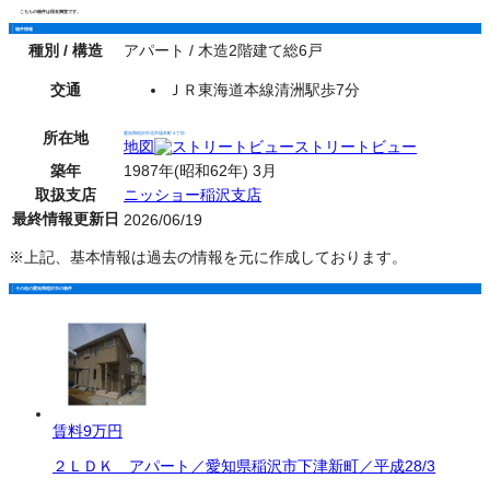
こちらの物件は現在満室です。
物件情報
種別 / 構造
アパート / 木造2階建て総6戸
交通
ＪＲ東海道本線清洲駅歩7分
所在地
愛知県稲沢市北市場本町４丁目
地図
ストリートビュー
築年
1987年(昭和62年) 3月
取扱支店
ニッショー稲沢支店
最終情報更新日
2026/06/19
※上記、基本情報は過去の情報を元に作成しております。
その他の愛知県稲沢市の物件
賃料
9万円
２ＬＤＫ アパート／愛知県稲沢市下津新町／平成28/3