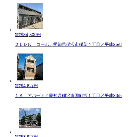
賃料
84,500円
２ＬＤＫ コーポ／愛知県稲沢市稲葉４丁目／平成25/8
賃料
4.6万円
１Ｋ アパート／愛知県稲沢市国府宮１丁目／平成23/5
賃料
3.9万円