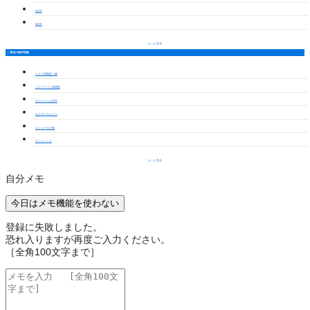
2LDK
3LDK
もっと見る
周辺の物件情報
ハイツ高御堂Ｊ棟
シャーメゾン高御堂
サニーハイム杉木
ルミエールメゾン
ルシェール小池
Ｅｔｏｉｌｅ
もっと見る
自分メモ
今日はメモ機能を使わない
登録に失敗しました。
恐れ入りますが再度ご入力ください。
［全角100文字まで］