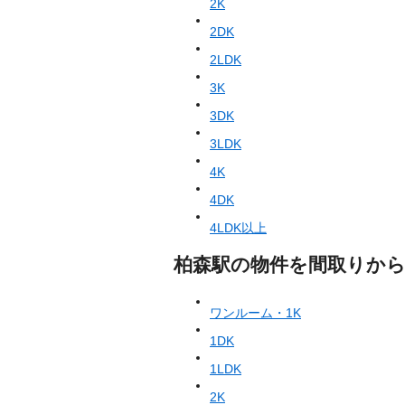
2K
2DK
2LDK
3K
3DK
3LDK
4K
4DK
4LDK以上
柏森駅の物件を間取りか
ワンルーム・1K
1DK
1LDK
2K