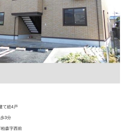
階建て総4戸
歩3分
字柏森字西前