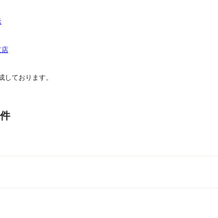
示
支店
成しております。
件