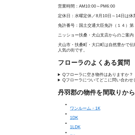
営業時間：
AM10:00～PM6:00
定休日：
水曜定休／8月10日～14日は休
免許番号：
国土交通大臣免許（１４）第
ニッショー扶桑・犬山支店からのご案内
犬山市・扶桑町・大口町は自然豊かで伝
人気の街です。
フローラのよくある質問
Q
フローラに空き物件はありますか？
Q
フローラについてどこに問い合わせ
丹羽郡の物件を間取りか
ワンルーム・1K
1DK
1LDK