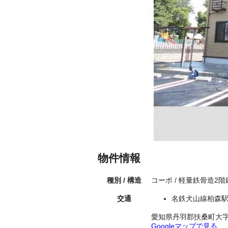
物件情報
種別 / 構造
コーポ / 軽量鉄骨造2
交通
名鉄犬山線柏森駅
愛知県丹羽郡扶桑町大
Googleマップで見る