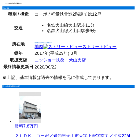
こちらの物件は現在満室です。
物件情報
種別 / 構造
コーポ / 軽量鉄骨造2階建て総12戸
名鉄犬山線犬山駅歩11分
交通
名鉄犬山線犬山口駅歩9分
所在地
愛知県犬山市大字犬山字西山下
地図
ストリートビュー
築年
2017年(平成29年) 3月
取扱支店
ニッショー扶桑・犬山支店
最終情報更新日
2026/06/22
※上記、基本情報は過去の情報を元に作成しております。
その他の愛知県犬山市の物件
賃料
7.8万円
２ＬＤＫ コーポ／愛知県犬山市大字上野字南向／平成22/4