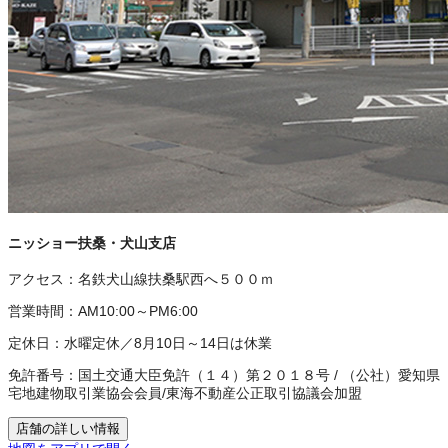
ニッショー扶桑・犬山支店
アクセス：
名鉄犬山線扶桑駅西へ５００ｍ
営業時間：
AM10:00～PM6:00
定休日：
水曜定休／8月10日～14日は休業
免許番号：
国土交通大臣免許（１４）第２０１８号
/
（公社）愛知県
宅地建物取引業協会会員
/
東海不動産公正取引協議会加盟
店舗の詳しい情報