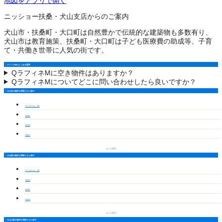
地図をアプリで開く
ニッショー扶桑・犬山支店からのご案内
犬山市・扶桑町・大口町は自然豊かで伝統的な建築物も多数有り、
犬山市は教育施策、扶桑町・大口町は子ども医療費の助成等、子育
て・共働き世帯に人気の街です。
ラフィネMのよくある質問
Q
ラフィネMに空き物件はありますか？
Q
ラフィネMについてどこに問い合わせしたら良いですか？
犬山市の物件を間取りから探す
ワンルーム・1K
1LDK
2LDK
3LDK
もっと見る
犬山駅の物件を間取りから探す
ワンルーム・1K
1LDK
2LDK
3LDK
もっと見る
犬山口駅の物件を間取りから探す