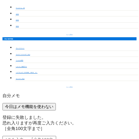
ワンルーム・1K
1LDK
2LDK
3LDK
もっと見る
周辺の物件情報
グレイスコート
ＥＡＳＴ ＣＯＵＲＴ 犬山
ジュセル高見
レオパレス橋爪中Ⅱ
パドマヒルズ（PADMA HILLS ４）
キャスティ犬山
もっと見る
自分メモ
今日はメモ機能を使わない
登録に失敗しました。
恐れ入りますが再度ご入力ください。
［全角100文字まで］