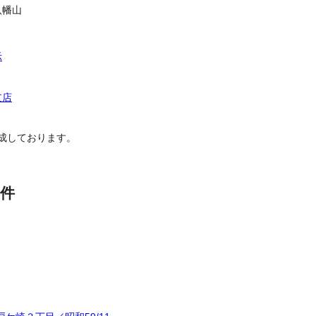
八幡山
示
支店
成しております。
件