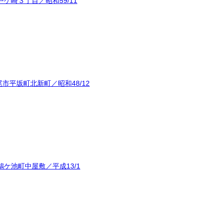
ケ崎３丁目／昭和59/11
市平坂町北新町／昭和48/12
ケ池町中屋敷／平成13/1