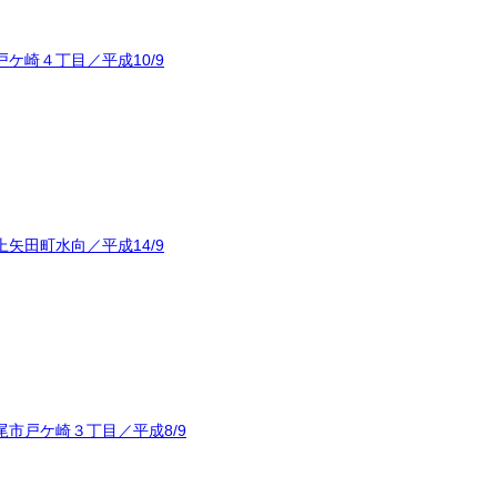
ケ崎４丁目／平成10/9
矢田町水向／平成14/9
市戸ケ崎３丁目／平成8/9