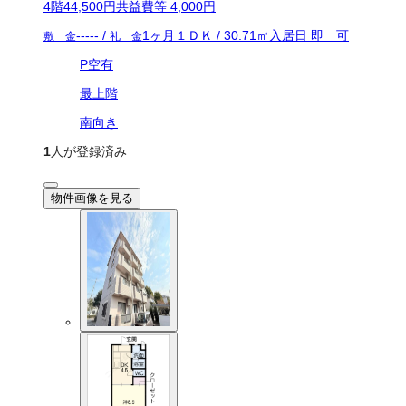
4
階
44,500
円
共益費等
4,000円
-----
/
1ヶ月
１ＤＫ
/
30.71
㎡
入居日
即 可
敷 金
礼 金
P空有
最上階
南向き
1
人が登録済み
物件画像を見る