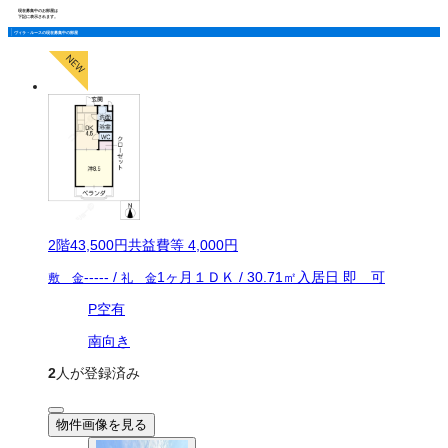
現在募集中のお部屋は
下記に表示されます。
ヴィラ・ルースの現在募集中の部屋
2
階
43,500
円
共益費等
4,000円
-----
/
1ヶ月
１ＤＫ
/
30.71
㎡
入居日
即 可
敷 金
礼 金
P空有
南向き
2
人が登録済み
物件画像を見る