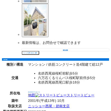
最新情報は、お問合せで確認できます
物件の詳細
フォームでお問い合わせ（無料）
物件情報
種別 / 構造
マンション / 鉄筋コンクリート造4階建て総12戸
名鉄西尾線桜町前駅歩5分
交通
六万石くるりんバス桜町駅前停歩5分
名鉄西尾線西尾口駅歩18分
所在地
愛知県西尾市戸ケ崎３丁目
地図
ストリートビュー
築年
2001年(平成13年) 10月
取扱支店
ニッショー西尾・碧南支店