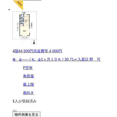
4
階
44,500
円
共益費等
4,000円
-----
/
1ヶ月
１ＤＫ
/
30.71
㎡
入居日
即 可
敷 金
礼 金
P空有
角部屋
最上階
南向き
1
人が登録済み
物件画像を見る