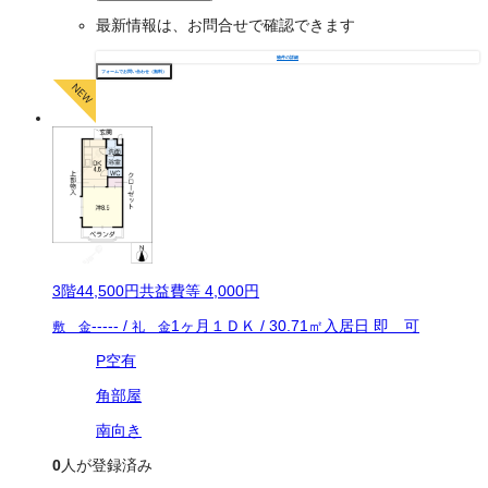
最新情報は、お問合せで確認できます
物件の詳細
フォームでお問い合わせ（無料）
3
階
44,500
円
共益費等
4,000円
-----
/
1ヶ月
１ＤＫ
/
30.71
㎡
入居日
即 可
敷 金
礼 金
P空有
角部屋
南向き
0
人が登録済み