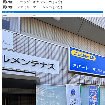
買い物
：
ドラッグスギヤマ555m(歩7分)
買い物
：
ファミリーマート602m(歩8分)
物件番号・取り扱い支店
物件番号
5602082