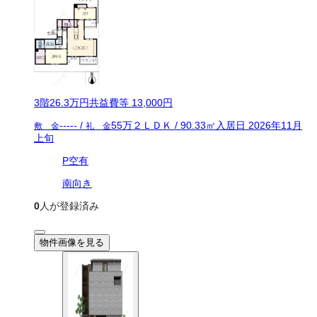
3
階
26.3万
円
共益費等
13,000円
-----
/
55万
２ＬＤＫ
/
90.33
㎡
入居日
2026年11月
敷 金
礼 金
上旬
P空有
南向き
0
人が登録済み
物件画像を見る