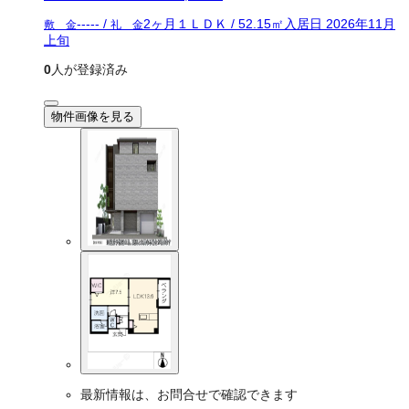
-----
/
2ヶ月
１ＬＤＫ
/
52.15
㎡
入居日
2026年11月
敷 金
礼 金
上旬
0
人が登録済み
物件画像を見る
最新情報は、お問合せで確認できます