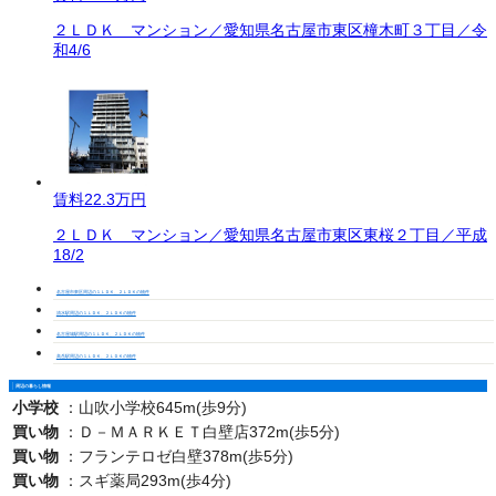
２ＬＤＫ マンション／愛知県名古屋市東区橦木町３丁目／令
和4/6
賃料
22.3万円
２ＬＤＫ マンション／愛知県名古屋市東区東桜２丁目／平成
18/2
名古屋市東区周辺の１ＬＤＫ、２ＬＤＫの物件
清水駅周辺の１ＬＤＫ、２ＬＤＫの物件
名古屋城駅周辺の１ＬＤＫ、２ＬＤＫの物件
高岳駅周辺の１ＬＤＫ、２ＬＤＫの物件
周辺の暮らし情報
小学校
：
山吹小学校645m(歩9分)
買い物
：
Ｄ－ＭＡＲＫＥＴ白壁店372m(歩5分)
買い物
：
フランテロゼ白壁378m(歩5分)
買い物
：
スギ薬局293m(歩4分)