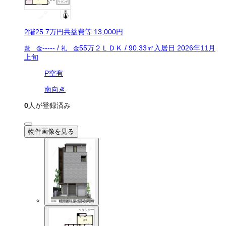
2
階
25.7万
円
共益費等
13,000円
-----
/
55万
２ＬＤＫ
/
90.33
㎡
入居日
2026年11月
敷 金
礼 金
上旬
P空有
南向き
0
人が登録済み
物件画像を見る