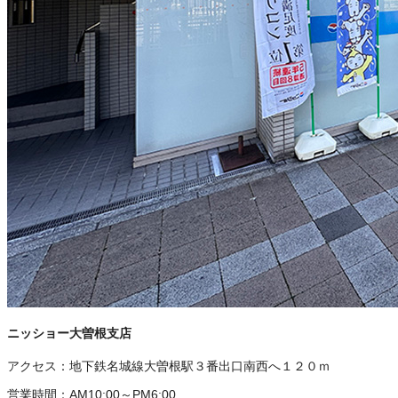
ニッショー大曽根支店
アクセス：
地下鉄名城線大曽根駅３番出口南西へ１２０ｍ
営業時間：
AM10:00～PM6:00