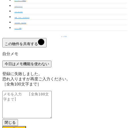
エバーグレース東徳川
ＡＲエステート
パティオいずみ
白壁 ＴＨＥ ＧＡＲＤＥＮ
YOSHINO SQUARE
メイゾン芳野
もっと見る
この物件を共有する
自分メモ
今日はメモ機能を使わない
登録に失敗しました。
恐れ入りますが再度ご入力ください。
［全角100文字まで］
閉じる
保存