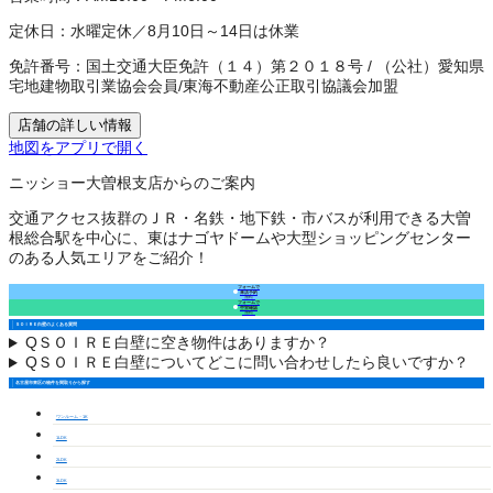
定休日：
水曜定休／8月10日～14日は休業
免許番号：
国土交通大臣免許（１４）第２０１８号
/
（公社）愛知県
宅地建物取引業協会会員
/
東海不動産公正取引協議会加盟
店舗の詳しい情報
地図をアプリで開く
ニッショー大曽根支店からのご案内
交通アクセス抜群のＪＲ・名鉄・地下鉄・市バスが利用できる大曽
根総合駅を中心に、東はナゴヤドームや大型ショッピングセンター
のある人気エリアをご紹介！
フォームで
来店予約
（無料）
フォームで
空室確認
（無料）
ＳＯＩＲＥ白壁のよくある質問
Q
ＳＯＩＲＥ白壁に空き物件はありますか？
Q
ＳＯＩＲＥ白壁についてどこに問い合わせしたら良いですか？
名古屋市東区の物件を間取りから探す
ワンルーム・1K
1LDK
2LDK
3LDK