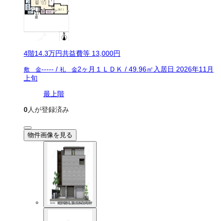
4
階
14.3万
円
共益費等
13,000円
-----
/
2ヶ月
１ＬＤＫ
/
49.96
㎡
入居日
2026年11月
敷 金
礼 金
上旬
最上階
0
人が登録済み
物件画像を見る