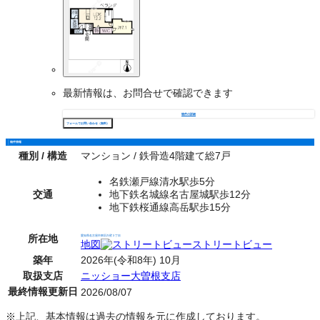
最新情報は、お問合せで確認できます
物件の詳細
フォームでお問い合わせ（無料）
物件情報
種別 / 構造
マンション / 鉄骨造4階建て総7戸
名鉄瀬戸線清水駅歩5分
交通
地下鉄名城線名古屋城駅歩12分
地下鉄桜通線高岳駅歩15分
所在地
愛知県名古屋市東区白壁３丁目
地図
ストリートビュー
築年
2026年(令和8年) 10月
取扱支店
ニッショー大曽根支店
最終情報更新日
2026/08/07
※上記、基本情報は過去の情報を元に作成しております。