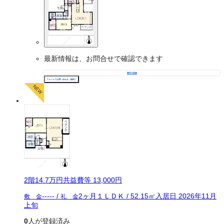
最新情報は、お問合せで確認できます
物件の詳細
フォームでお問い合わせ（無料）
2
階
14.7万
円
共益費等
13,000円
-----
/
2ヶ月
１ＬＤＫ
/
52.15
㎡
入居日
2026年11月
敷 金
礼 金
上旬
0
人が登録済み