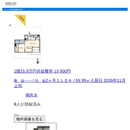
現在募集中のお部屋は
下記に表示されます。
ＳＯＩＲＥ白壁の現在募集中の部屋
1
階
15.9万
円
共益費等
13,000円
-----
/
2ヶ月
１ＬＤＫ
/
55.95
㎡
入居日
2026年11月
敷 金
礼 金
上旬
南向き
0
人が登録済み
物件画像を見る