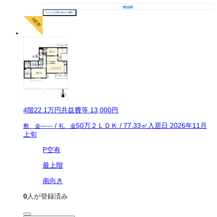
物件の詳細
フォームでお問い合わせ（無料）
4
階
22.1万
円
共益費等
13,000円
-----
/
50万
２ＬＤＫ
/
77.33
㎡
入居日
2026年11月
敷 金
礼 金
上旬
P空有
最上階
南向き
0
人が登録済み